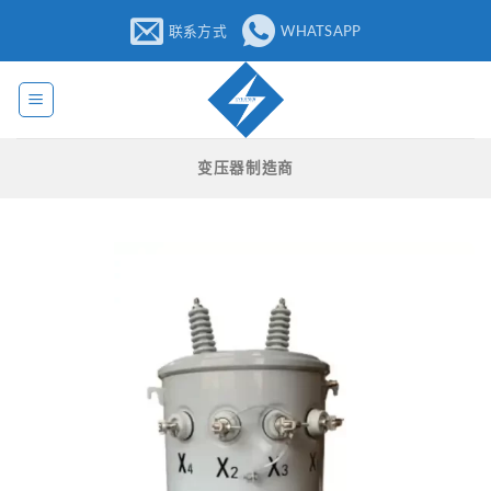
跳
联系方式
WHATSAPP
至
内
容
变压器制造商