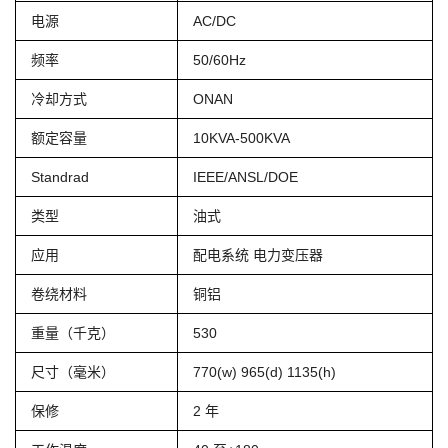
电源
AC/DC
频率
50/60Hz
冷却方式
ONAN
额定容量
10KVA-500KVA
Standrad
IEEE/ANSL/DOE
类型
油式
应用
配电系统 电力变压器
卷绕材料
铜铝
重量（千克）
530
尺寸（毫米）
770(w) 965(d) 1135(h)
保修
2 年