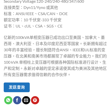
Secondary Voltage:120-240/240-480/347/600
连接类型：Dyn11/Yyno 或其他
标准：ANSI/IEEE、CSA/CAN、DOE
额定功率：10 千伏安-333 千伏安
证书：UL、cUL、CSA、SGS、CE
亿新的100kVA单相变压器已成功出口至美国、加拿大、墨
西哥、澳大利亚、日本及印度尼西亚等国家。长新拥有超过
30年的丰富经验，擅长制造符合ANSI、IEEE和UL标准的变
压器，在北美和南美市场都展现了卓越的专业能力。我们的
100 kVA 单相柱上变压器可根据各种国际标准进行设计、生
产和定制。永新对卓越的坚定承诺使其成为美洲及其他地区
所有变压器需求值得信赖的合作伙伴。
发送查询