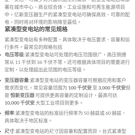
署在城市中心、商业综合体、工业设施和可再生能源项目
中。亿新变压器生产的紧凑型变电站可确保高效、可靠的配
电，同时将对环境的影响降至最低。
紧凑型变电站的常见规格
紧凑型变电站有多种配置，具体取决于电压要求、容量和运
行条件。最常见的规格包括
电压等级
:紧凑型变电站可处理的电压范围很广，高压侧通
常从 11 千伏到 36 千伏不等。还可根据具体项目的需要进行
定制，以处理超出此范围的电压等级。
变压器容量
:紧凑型变电站的变压器容量可根据应用和客户
需求而变化。常见容量范围为
100 千伏安
至
3,000 千伏安
但
是
恒新变压器
可提供更高容量的定制设计，最高可达
10,000 千伏安
大型工业项目则更多。
频率
:紧凑型变电站的标准运行频率为 50 赫兹或 60 赫兹，
具体取决于地区标准。
尺寸
:紧凑型变电站的尺寸因容量和配置而异。台式紧凑型