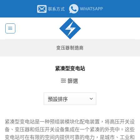
跳
联系方式
WHATSAPP
至
内
容
变压器制造商
紧凑型变电站
篩選
紧凑型变电站是一种预组装模块化配电装置，将高压开关设
备、变压器和低压开关设备集成在一个紧凑的外壳中。这些
变电站可在有限的空间内提供可靠的电力，是城市、工业和