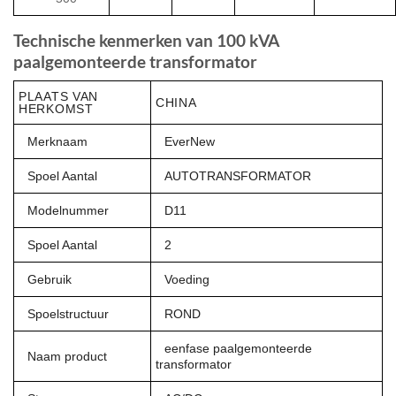
Technische kenmerken van 100 kVA
paalgemonteerde transformator
PLAATS VAN
CHINA
HERKOMST
Merknaam
EverNew
Spoel Aantal
AUTOTRANSFORMATOR
Modelnummer
D11
Spoel Aantal
2
Gebruik
Voeding
Spoelstructuur
ROND
eenfase paalgemonteerde
Naam product
transformator