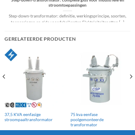
Step-down-transformator: complete gids voor industriële en
stroomtoepassingen
Step-down-transformator: definitie, werkingsprincipe, soorten,
toepassingen en gids voor fabrikanten Elektriciteitsnetten [...]
GERELATEERDE PRODUCTEN
37,5 KVA eenfasige
75 kva eenfase
stroompaaltransformator
poolgemonteerde
transformator