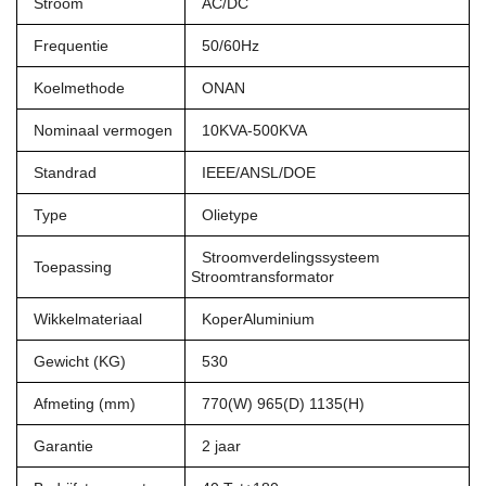
Stroom
AC/DC
Frequentie
50/60Hz
Koelmethode
ONAN
Nominaal vermogen
10KVA-500KVA
Standrad
IEEE/ANSL/DOE
Type
Olietype
Stroomverdelingssysteem
Toepassing
Stroomtransformator
Wikkelmateriaal
KoperAluminium
Gewicht (KG)
530
Afmeting (mm)
770(W) 965(D) 1135(H)
Garantie
2 jaar