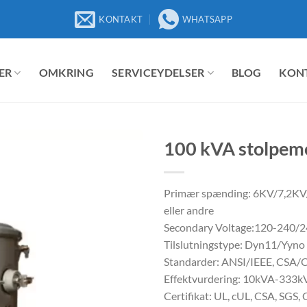
KONTAKT
WHATSAPP
ER
OMKRING
SERVICEYDELSER
BLOG
KON
100 kVA stolpemo
Primær spænding: 6KV/7,2K
eller andre
Secondary Voltage:120-240/
Tilslutningstype: Dyn11/Yyno 
Standarder: ANSI/IEEE, CSA
Effektvurdering: 10kVA-333k
Certifikat: UL, cUL, CSA, SGS, 