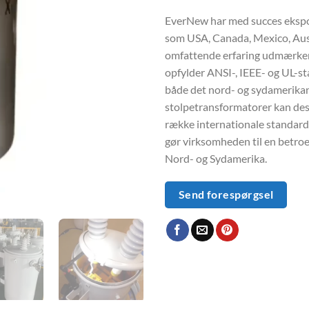
EverNew har med succes ekspor
som USA, Canada, Mexico, Aust
omfattende erfaring udmærker 
opfylder ANSI-, IEEE- og UL-st
både det nord- og sydamerika
stolpetransformatorer kan desi
række internationale standard
gør virksomheden til en betroe
Nord- og Sydamerika.
Send forespørgsel