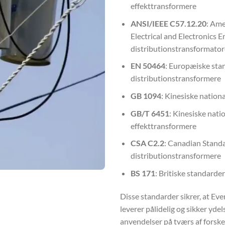
effekttransformere
ANSI/IEEE C57.12.20
: Ame
Electrical and Electronics 
distributionstransformator
EN 50464
: Europæiske sta
distributionstransformere
GB 1094
: Kinesiske nation
GB/T 6451
: Kinesiske nat
effekttransformere
CSA C2.2
: Canadian Standa
distributionstransformere
BS 171
: Britiske standarde
Disse standarder sikrer, at 
leverer pålidelig og sikker yde
anvendelser på tværs af forskel