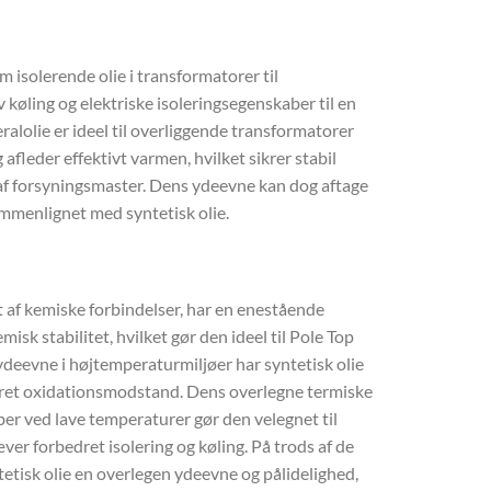
m isolerende olie i transformatorer til
v køling og elektriske isoleringsegenskaber til en
alolie er ideel til overliggende transformatorer
afleder effektivt varmen, hvilket sikrer stabil
af forsyningsmaster. Dens ydeevne kan dog aftage
menlignet med syntetisk olie.
let af kemiske forbindelser, har en enestående
k stabilitet, hvilket gør den ideel til Pole Top
deevne i højtemperaturmiljøer har syntetisk olie
dret oxidationsmodstand. Dens overlegne termiske
ber ved lave temperaturer gør den velegnet til
er forbedret isolering og køling. På trods af de
etisk olie en overlegen ydeevne og pålidelighed,