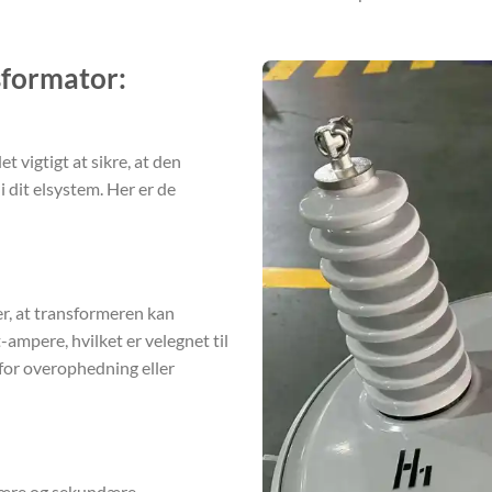
sformator:
 vigtigt at sikre, at den
i dit elsystem. Her er de
er, at transformeren kan
ampere, hvilket er velegnet til
o for overophedning eller
imære og sekundære