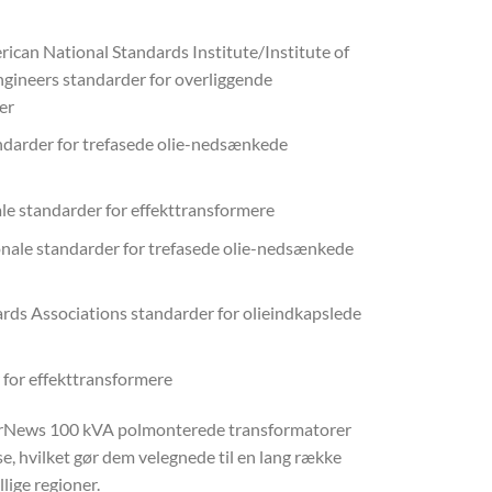
rican National Standards Institute/Institute of
Engineers standarder for overliggende
er
ndarder for trefasede olie-nedsænkede
ale standarder for effekttransformere
ionale standarder for trefasede olie-nedsænkede
rds Associations standarder for olieindkapslede
r for effekttransformere
EverNews 100 kVA polmonterede transformatorer
lse, hvilket gør dem velegnede til en lang række
lige regioner.