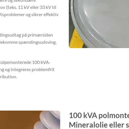
(f.eks. 11 kV eller 33 kV til
ftsproblemer og sikrer effektiv
ndingsudtag på primærsiden
imødekomme spændingsudsving,
n stolpemonterede 100 kVA-
g og integreres problemfrit
tribution.
100 kVA polmonte
Mineralolie eller s