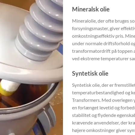
Mineralsk olie
Mineralolie, der ofte bruges so
forsyningsmaster, giver effekti
omkostningseffektiv pris. Miner
under normale driftsforhold og 
transformatordrift på toppen 
ved ekstreme temperaturer sam
Syntetisk olie
Syntetisk olie, der er fremstil
temperaturbestandighed og kemis
Transformers. Med overlegen y
en forlænget levetid og forbe
stabilitet og flydende egenska
krævende anvendelser, der kræv
højere omkostninger giver synt