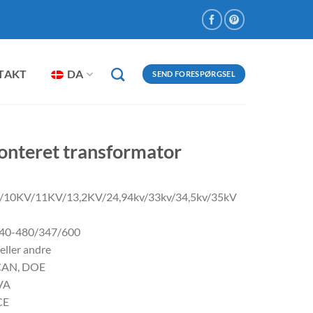
TAKT
DA
SEND FORESPØRGSEL
nteret transformator
V/10KV/11KV/13,2KV/24,94kv/33kv/34,5kv/35kV
240-480/347/600
eller andre
/CAN, DOE
VA
CE