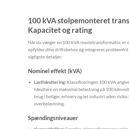
100 kVA stolpemonteret tran
Kapacitet og rating
Når du vælger en 100 kVA mastetransformator, er det
opfylder dine driftsbehov og integreres problemfrit 
vigtigste detaljer:
Nominel effekt (kVA)
Lasthåndtering
: Klassificeringen 100 kVA angiv
håndtere en maksimal belastning på 100 kilovolt-
brug i boliger, erhverv og let industri uden risik
overbelastning.
Spændingsniveauer
Kompatibilitet
: Sørg for, at transformerens pr