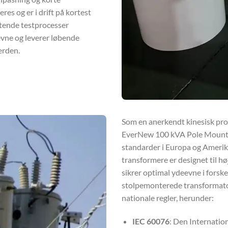
eres og er i drift på kortest
ttende testprocesser
evne og leverer løbende
erden.
Som en anerkendt kinesisk pr
EverNew 100 kVA Pole Mounted
standarder i Europa og Amerik
transformere er designet til hø
sikrer optimal ydeevne i forske
stolpemonterede transformatore
nationale regler, herunder:
IEC 60076
: Den Internatio