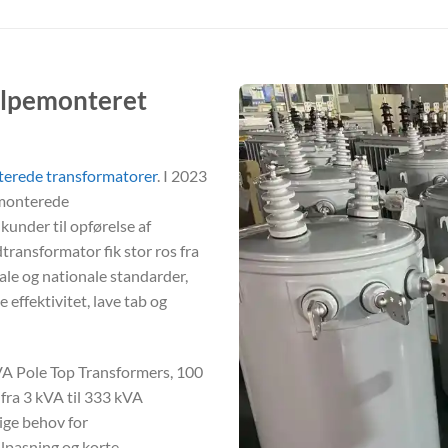
olpemonteret
erede transformatorer
. I 2023
emonterede
kunder til opførelse af
ransformator fik stor ros fra
ale og nationale standarder,
 effektivitet, lave tab og
VA Pole Top Transformers, 100
fra 3 kVA til 333 kVA
ige behov for
ilpasning og korte