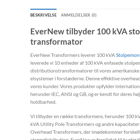
BESKRIVELSE
ANMELDELSER (0)
EverNew tilbyder 100 kVA st
transformator
EverNew Transformers leverer 100 kVA
Stolpemont
leverede vi 10 enheder af 100 kVA enfasede stolp
distributionstransformatorer til vores amerikanske 
elsystemer i forstæderne. Denne effektive overheadt
vores kunder. Vores produkter opfylder internation
herunder IEC, ANSI og GB, og er kendt for deres høje
holdbarhed.
Vi tilbyder en række transformere, herunder 100 k
kVA Utility Pole Transformers og andre kapaciteter 
Overhead Transformers, der imødekommer forskell
strømdistribution. EverNew er forpligtet til hurtig t