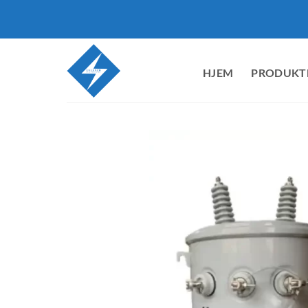
Fortsæt
til
indhold
HJEM
PRODUKT