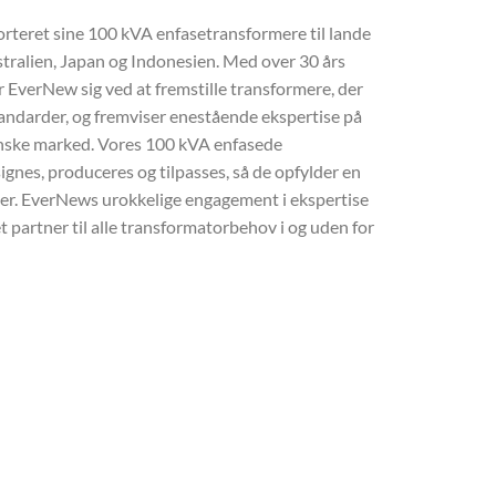
teret sine 100 kVA enfasetransformere til lande
ralien, Japan og Indonesien. Med over 30 års
EverNew sig ved at fremstille transformere, der
andarder, og fremviser enestående ekspertise på
nske marked. Vores 100 kVA enfasede
gnes, produceres og tilpasses, så de opfylder en
er. EverNews urokkelige engagement i ekspertise
t partner til alle transformatorbehov i og uden for