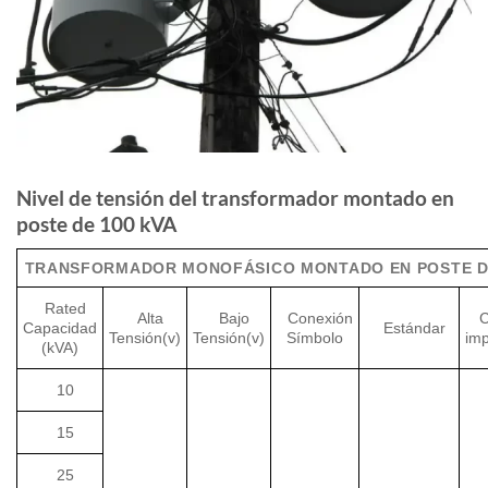
Nivel de tensión del transformador montado en
poste de 100 kVA
TRANSFORMADOR MONOFÁSICO MONTADO EN POSTE DE
Rated
Alta
Bajo
Conexión
C
Capacidad
Estándar
Tensión(v)
Tensión(v)
Símbolo
im
(kVA)
10
15
25