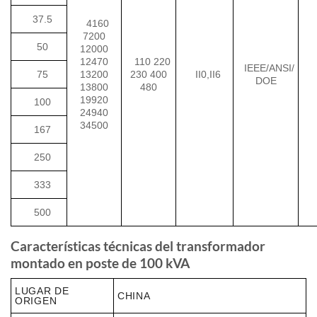
37.5
4160
7200
50
12000
12470
110 220
IEEE/ANSI/
75
13200
230 400
II0,II6
DOE
13800
480
19920
100
24940
34500
167
250
333
500
Características técnicas del transformador
montado en poste de 100 kVA
LUGAR DE
CHINA
ORIGEN