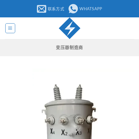
跳
联系方式
WHATSAPP
至
内
容
变压器制造商