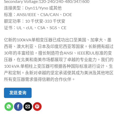
Secondary Voltage:120-240/240-480/347/600
连接类型：Dyn11/Yyno 或其他
标准：ANSI/IEEE、CSA/CAN、DOE
额定功率：10 千伏安-333 千伏安
证书：UL、cUL、CSA、SGS、CE
亿新的100kVA单相变压器已成功出口至美国、加拿大、墨
西哥、澳大利亚、日本及印度尼西亚等国家。长新拥有超过
30年的丰富经验，擅长制造符合ANSI、IEEE和UL标准的变
压器，在北美和南美市场都展现了卓越的专业能力。我们的
100 kVA 单相柱上变压器可根据各种国际标准进行设计、生
产和定制。永新对卓越的坚定承诺使其成为美洲及其他地区
所有变压器需求值得信赖的合作伙伴。
发送查询