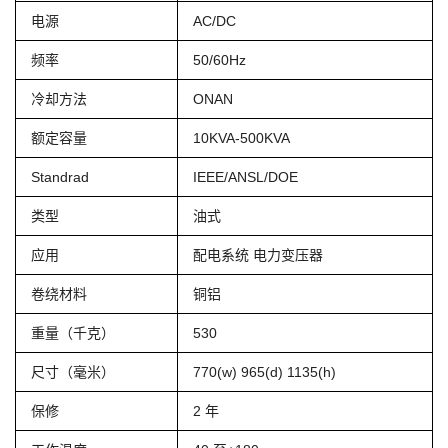
电源
AC/DC
频率
50/60Hz
冷却方法
ONAN
额定容量
10KVA-500KVA
Standrad
IEEE/ANSL/DOE
类型
油式
应用
配电系统 电力变压器
卷绕材料
铜铝
重量（千克）
530
尺寸（毫米）
770(w) 965(d) 1135(h)
保修
2 年