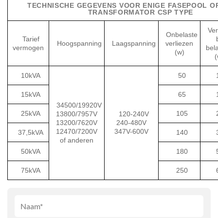
TECHNISCHE GEGEVENS VOOR ENIGE FASEPOOL O
TRANSFORMATOR CSP TYPE
Ver
Onbelaste
Tarief
Hoogspanning
Laagspanning
verliezen
vermogen
bela
(w)
(
10kVA
50
15kVA
65
34500/19920V
25kVA
105
13800/7957V
120-240V
13200/7620V
240-480V
12470/7200V
347V-600V
37,5kVA
140
of anderen
50kVA
180
75kVA
250