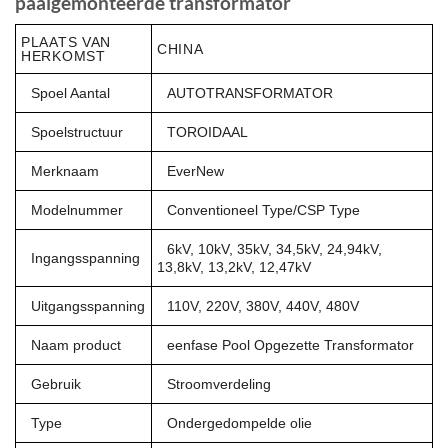
paalgemonteerde transformator
PLAATS VAN
CHINA
HERKOMST
Spoel Aantal
AUTOTRANSFORMATOR
Spoelstructuur
TOROIDAAL
Merknaam
EverNew
Modelnummer
Conventioneel Type/CSP Type
6kV, 10kV, 35kV, 34,5kV, 24,94kV,
Ingangsspanning
13,8kV, 13,2kV, 12,47kV
Uitgangsspanning
110V, 220V, 380V, 440V, 480V
Naam product
eenfase Pool Opgezette Transformator
Gebruik
Stroomverdeling
Type
Ondergedompelde olie