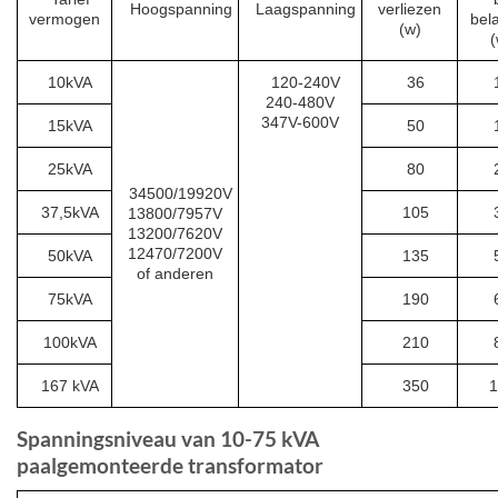
Hoogspanning
Laagspanning
verliezen
vermogen
bela
(w)
(
10kVA
120-240V
36
240-480V
347V-600V
15kVA
50
25kVA
80
34500/19920V
37,5kVA
105
13800/7957V
13200/7620V
12470/7200V
50kVA
135
of anderen
75kVA
190
100kVA
210
167 kVA
350
1
Spanningsniveau van 10-75 kVA
paalgemonteerde transformator