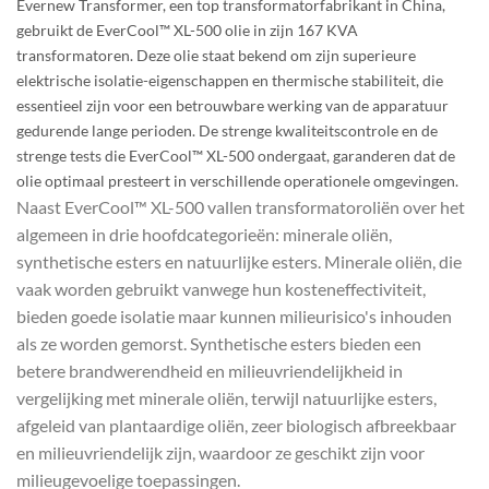
Evernew Transformer, een top transformatorfabrikant in China,
gebruikt de EverCool™ XL-500 olie in zijn 167 KVA
transformatoren. Deze olie staat bekend om zijn superieure
elektrische isolatie-eigenschappen en thermische stabiliteit, die
essentieel zijn voor een betrouwbare werking van de apparatuur
gedurende lange perioden. De strenge kwaliteitscontrole en de
strenge tests die EverCool™ XL-500 ondergaat, garanderen dat de
olie optimaal presteert in verschillende operationele omgevingen.
Naast EverCool™ XL-500 vallen transformatoroliën over het
algemeen in drie hoofdcategorieën: minerale oliën,
synthetische esters en natuurlijke esters. Minerale oliën, die
vaak worden gebruikt vanwege hun kosteneffectiviteit,
bieden goede isolatie maar kunnen milieurisico's inhouden
als ze worden gemorst. Synthetische esters bieden een
betere brandwerendheid en milieuvriendelijkheid in
vergelijking met minerale oliën, terwijl natuurlijke esters,
afgeleid van plantaardige oliën, zeer biologisch afbreekbaar
en milieuvriendelijk zijn, waardoor ze geschikt zijn voor
milieugevoelige toepassingen.