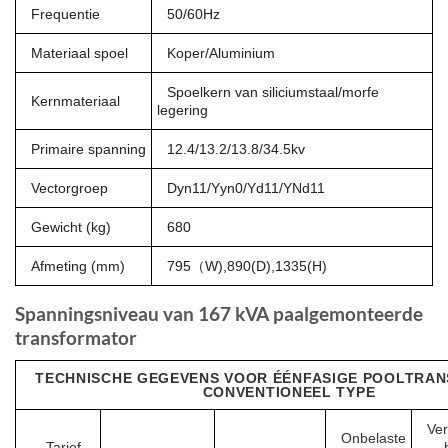
Frequentie
50/60Hz
Materiaal spoel
Koper/Aluminium
Spoelkern van siliciumstaal/morfe
Kernmateriaal
legering
Primaire spanning
12.4/13.2/13.8/34.5kv
Vectorgroep
Dyn11/Yyn0/Yd11/YNd11
Gewicht (kg)
680
Afmeting (mm)
795（W),890(D),1335(H)
Spanningsniveau van 167 kVA paalgemonteerde
transformator
TECHNISCHE GEGEVENS VOOR ÉÉNFASIGE POOLTRA
CONVENTIONEEL TYPE
Ver
Onbelaste
Tarief