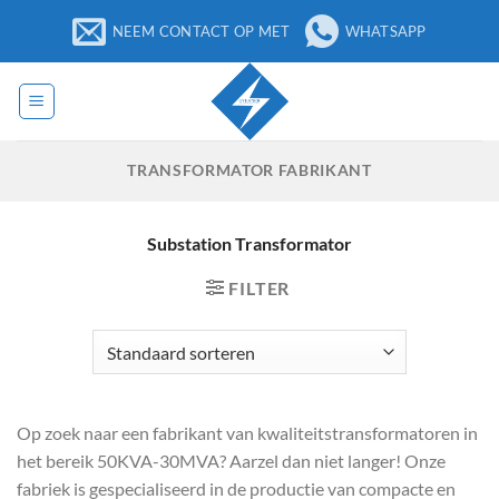
Ga
NEEM CONTACT OP MET
WHATSAPP
naar
inhoud
TRANSFORMATOR FABRIKANT
Substation Transformator
FILTER
Op zoek naar een fabrikant van kwaliteitstransformatoren in
het bereik 50KVA-30MVA? Aarzel dan niet langer! Onze
fabriek is gespecialiseerd in de productie van compacte en