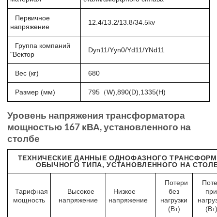
Первичное
12.4/13.2/13.8/34.5kv
напряжение
Группа компаний
Dyn11/Yyn0/Yd11/YNd11
"Вектор
Вес (кг)
680
Размер (мм)
795（W),890(D),1335(H)
Уровень напряжения трансформатора
мощностью 167 кВА, установленного на
столбе
ТЕХНИЧЕСКИЕ ДАННЫЕ ОДНОФАЗНОГО ТРАНСФОРМ
ОБЫЧНОГО ТИПА, УСТАНОВЛЕННОГО НА СТОЛ
Потери
Пот
Тарифная
Высокое
Низкое
без
при
мощность
напряжение
напряжение
нагрузки
нагру
(Вт)
(Вт