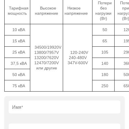
Потери
Пот
Тарифная
Высокое
Низкое
без
при
мощность
напряжение
напряжение
нагрузки
нагру
(Вт)
(Вт
10 кВА
50
12
15 кВА
65
19
34500/19920V
25 кВА
105
29
13800/7957V
120-240V
13200/7620V
240-480V
12470/7200V
347V-600V
37,5 кВА
140
36
или другие
50 кВА
180
50
75 кВА
250
65