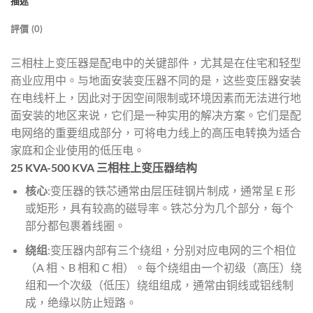
描述
評價 (0)
三相柱上变压器是配电中的关键部件，尤其是在住宅和轻型
商业应用中。与地面安装变压器不同的是，这些变压器安装
在电线杆上，因此对于因空间限制或环境因素而无法进行地
面安装的地区来说，它们是一种实用的解决方案。它们是配
电网络的重要组成部分，可将电力线上的高压电转换为适合
家庭和企业使用的低压电。
25 KVA-500 KVA 三相柱上变压器结构
核心
:变压器的铁芯通常由层压硅钢片制成，通常呈 E 形
或矩形，具有较高的磁导率。铁芯分为几个部分，每个
部分都包裹着线圈。
绕组
:变压器内部有三个绕组，分别对应电网的三个相位
（A 相、B 相和 C 相）。每个绕组由一个初级（高压）绕
组和一个次级（低压）绕组组成，通常由铜线或铝线制
成，绝缘以防止短路。