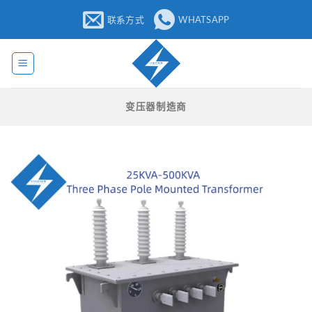
跳
联系方式
WHATSAPP
至
内
容
变压器制造商