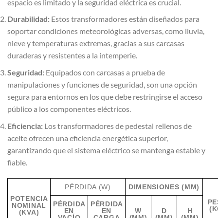
espacio es limitado y la seguridad eléctrica es crucial.
Durabilidad:
Estos transformadores están diseñados para
soportar condiciones meteorológicas adversas, como lluvia,
nieve y temperaturas extremas, gracias a sus carcasas
duraderas y resistentes a la intemperie.
Seguridad:
Equipados con carcasas a prueba de
manipulaciones y funciones de seguridad, son una opción
segura para entornos en los que debe restringirse el acceso
público a los componentes eléctricos.
Eficiencia:
Los transformadores de pedestal rellenos de
aceite ofrecen una eficiencia energética superior,
garantizando que el sistema eléctrico se mantenga estable y
fiable.
PÉRDIDA (W)
DIMENSIONES (MM)
POTENCIA
PE
PÉRDIDA
PÉRDIDA
NOMINAL
(K
EN
EN
W
D
H
(KVA)
VACÍO
CARGA
(MM)
(MM)
(MM)