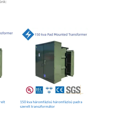
ünk:
relt
150 kva háromfázisú háromfázisú padra
szerelt transzformátor