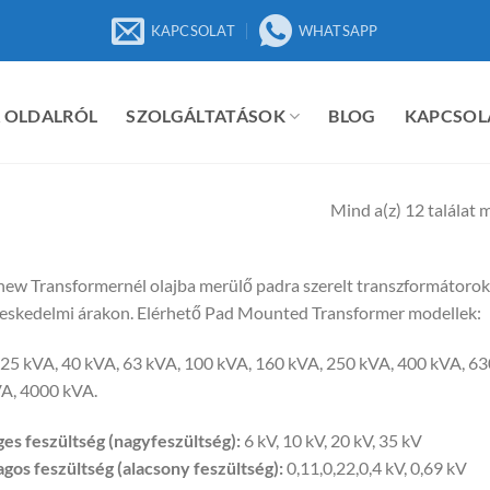
KAPCSOLAT
WHATSAPP
 OLDALRÓL
SZOLGÁLTATÁSOK
BLOG
KAPCSOL
Mind a(z) 12 találat 
new Transformernél olajba merülő padra szerelt transzformátoroka
eskedelmi árakon. Elérhető Pad Mounted Transformer modellek:
 25 kVA, 40 kVA, 63 kVA, 100 kVA, 160 kVA, 250 kVA, 400 kVA, 6
A, 4000 kVA.
ges feszültség (nagyfeszültség):
6 kV, 10 kV, 20 kV, 35 kV
gos feszültség (alacsony feszültség):
0,11,0,22,0,4 kV, 0,69 kV