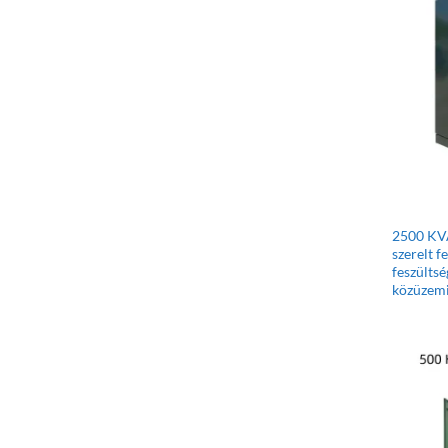
2500 KVA
szerelt f
feszülts
közüzemi