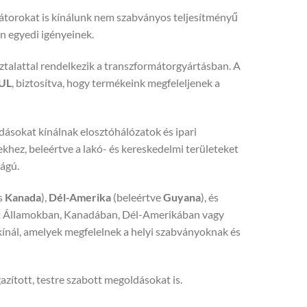
átorokat is kínálunk nem szabványos teljesítményű
n egyedi igényeinek.
ztalattal rendelkezik a transzformátorgyártásban. A
UL
, biztosítva, hogy termékeink megfeleljenek a
ásokat kínálnak elosztóhálózatok és ipari
ekhez, beleértve a lakó- és kereskedelmi területeket
ságú.
s
Kanada
),
Dél-Amerika
(beleértve
Guyana
), és
esült Államokban, Kanadában, Dél-Amerikában vagy
ínál, amelyek megfelelnek a helyi szabványoknak és
ított, testre szabott megoldásokat is.