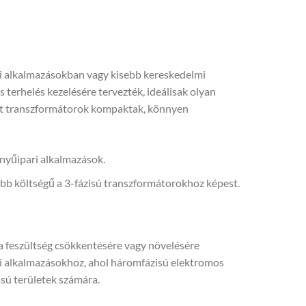
gi alkalmazásokban vagy kisebb kereskedelmi
terhelés kezelésére tervezték, ideálisak olyan
elt transzformátorok kompaktak, könnyen
nyűipari alkalmazások.
b költségű a 3-fázisú transzformátorokhoz képest.
a feszültség csökkentésére vagy növelésére
mi alkalmazásokhoz, ahol háromfázisú elektromos
sú területek számára.