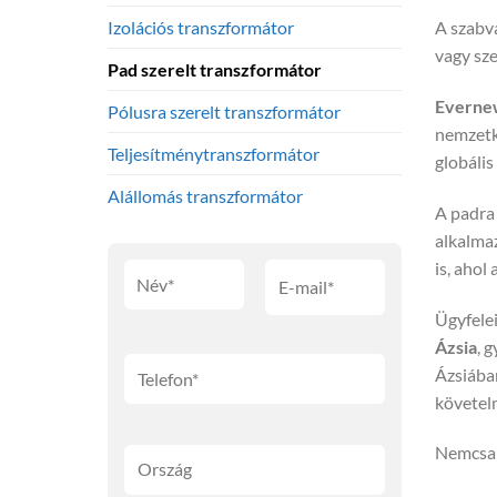
A szabv
Izolációs transzformátor
vagy sz
Pad szerelt transzformátor
Everne
Pólusra szerelt transzformátor
nemzetk
Teljesítménytranszformátor
globáli
Alállomás transzformátor
A padra 
alkalmaz
is, ahol
Ügyfelei
Ázsia
, 
Ázsiába
követel
Nemcsak 