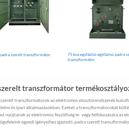
75 kva egyfázisú egyfázisú padra s
padra szerelt transzformátor
transzformátor
szerelt transzformátor termékosztályo
szerelt transzformátorok az elektromos elosztórendszerek kulcsfo
elmi és ipari alkalmazásokban. Ezeket a transzformátorokat külté
st nyújtanak az elektromos feszültség le- vagy felfokozására az 
 ügyfeleink egyedi igényeihez igazodó, padra szerelt transzformá