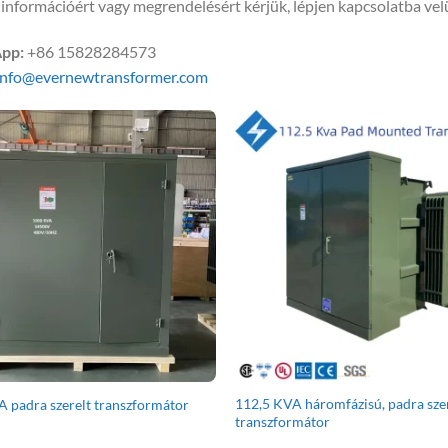
információért vagy megrendelésért kérjük, lépjen kapcsolatba vel
pp:
+86 15828284573
info@evernewtransformer.com
112,5 KVA háromfázisú, padra sze
 padra szerelt transzformátor
transzformátor