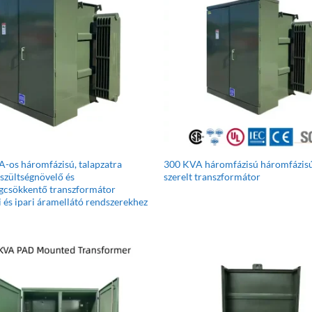
-os háromfázisú, talapzatra
300 KVA háromfázisú háromfázis
eszültségnövelő és
szerelt transzformátor
égcsökkentő transzformátor
 és ipari áramellátó rendszerekhez