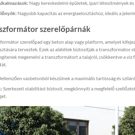
lkalmazások:
Nagy kereskedelmi épületek, ipari létesítmények és
lőnyök:
Nagyobb kapacitás az energiaelosztáshoz, ideális a jelen
szformátor szerelőpárnák
formátor szerelőpad egy beton alap vagy platform, amelyet kifeje
ztására terveztek. Ezek az alátétek biztosítják a transzformátor st
egítenek megemelni a transzformátort a talajról, csökkentve a víz 
tát.
Jellemzően vasbetonból készülnek a maximális tartósság és szilár
:
Szerkezeti stabilitást biztosít, megkönnyíti a megfelelő szellőzés
get.