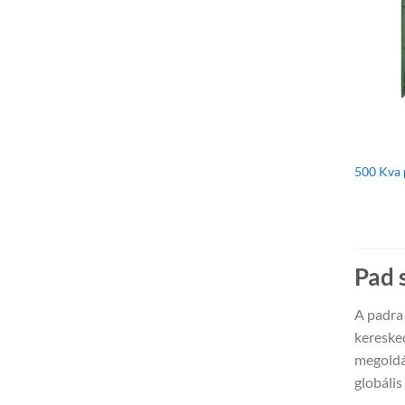
500 Kva 
Pad 
A padra 
keresked
megoldá
globális