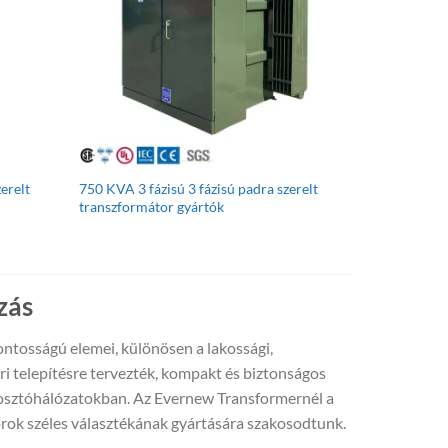
zerelt
750 KVA 3 fázisú 3 fázisú padra szerelt
transzformátor gyártók
zás
ntosságú elemei, különösen a lakossági,
ri telepítésre tervezték, kompakt és biztonságos
elosztóhálózatokban. Az Evernew Transformernél a
torok széles választékának gyártására szakosodtunk.