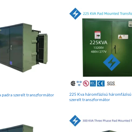
225 Kva háromfázisú háromfázisú
 padra szerelt transzformátor
szerelt transzformátor