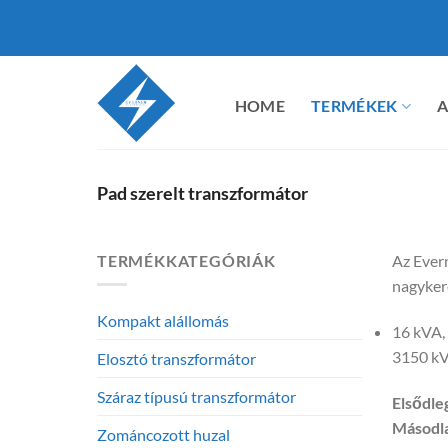
Ugrás
a
tartalomra
HOME
TERMÉKEK
A
Pad szerelt transzformátor
TERMÉKKATEGÓRIÁK
Az Ever
nagyker
Kompakt alállomás
16 kVA,
3150 kV
Elosztó transzformátor
Száraz típusú transzformátor
Elsődle
Másodla
Zománcozott huzal