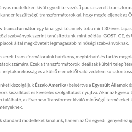
ányos modelleken kívül egyedi tervezésű padra szerelt transzform
ekunder feszültségű transzformátorokkal, hogy megfeleljenek az Ö
w transzformátor
egy kínai gyártó, amely több mint 30 éves tapas
özi szabványok szerint tanúsítottunk, mint például
GOST
,
CE
, és
s piacok által megkövetelt legmagasabb minőségi szabványoknak.
szerelt transzformátoraink hatékony, megbízható és tartós megold
ások számára. Ezek a transzformátorok ideálisak kültéri telepítés
 a helytakarékosság és a külső elemektől való védelem kulcsfontos
nket kiszolgáljuk
Észak-Amerika
(beleértve a
Egyesült Államok
é
gyors kiszállítást és kivételes szolgáltatást nyújtva. Akár az Egy
n található, az Evernew Transformer kiváló minőségű termékeket k
ményeknek.
standard modelleket kínálunk, hanem az Ön egyedi igényeihez igaz