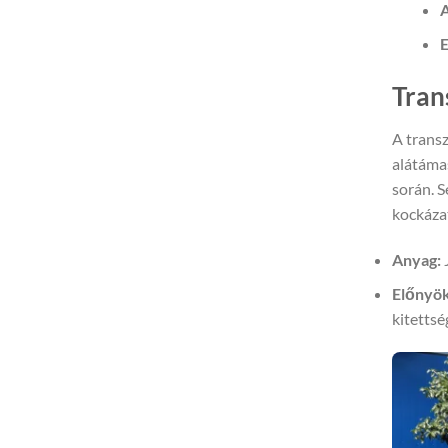
A
E
Tran
A transz
alátámas
során. S
kockáza
Anyag:
Előnyök
kitettsé