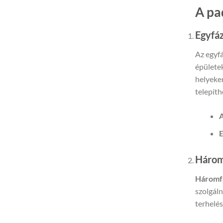
A pa
Egyfáz
Az egyf
épületek
helyeke
telepít
A
E
Háromf
Háromfá
szolgál
terhelé