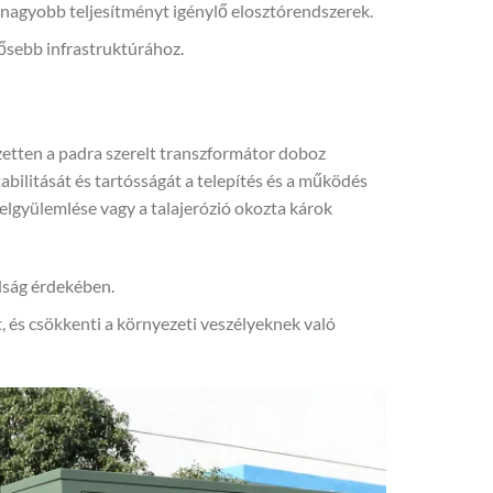
 nagyobb teljesítményt igénylő elosztórendszerek.
tősebb infrastruktúrához.
zetten a padra szerelt transzformátor doboz
abilitását és tartósságát a telepítés és a működés
felgyülemlése vagy a talajerózió okozta károk
dság érdekében.
t, és csökkenti a környezeti veszélyeknek való