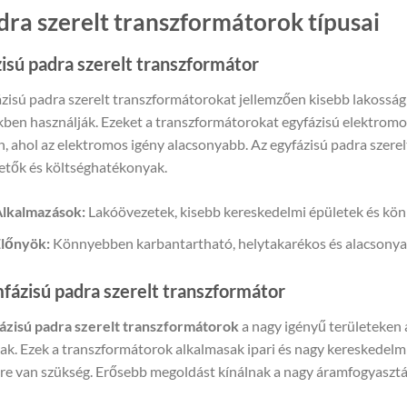
dra szerelt transzformátorok típusai
isú padra szerelt transzformátor
ázisú padra szerelt transzformátorokat jellemzően kisebb lakossá
ben használják. Ezeket a transzformátorokat egyfázisú elektromos 
n, ahol az elektromos igény alacsonyabb. Az egyfázisú padra szer
hetők és költséghatékonyak.
lkalmazások:
Lakóövezetek, kisebb kereskedelmi épületek és kön
lőnyök:
Könnyebben karbantartható, helytakarékos és alacsonyab
ázisú padra szerelt transzformátor
zisú padra szerelt transzformátorok
a nagy igényű területeken 
nak. Ezek a transzformátorok alkalmasak ipari és nagy kereskedel
sre van szükség. Erősebb megoldást kínálnak a nagy áramfogyasztá