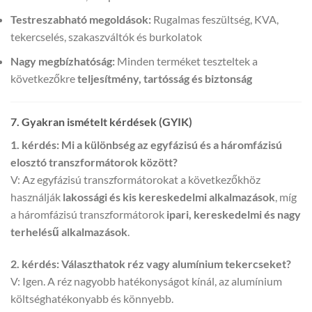
Testreszabható megoldások:
Rugalmas feszültség, KVA,
tekercselés, szakaszváltók és burkolatok
Nagy megbízhatóság:
Minden terméket teszteltek a
következőkre
teljesítmény, tartósság és biztonság
7. Gyakran ismételt kérdések (GYIK)
1. kérdés: Mi a különbség az egyfázisú és a háromfázisú
elosztó transzformátorok között?
V: Az egyfázisú transzformátorokat a következőkhöz
használják
lakossági és kis kereskedelmi alkalmazások
, míg
a háromfázisú transzformátorok
ipari, kereskedelmi és nagy
terhelésű alkalmazások
.
2. kérdés: Választhatok réz vagy alumínium tekercseket?
V: Igen. A réz nagyobb hatékonyságot kínál, az alumínium
költséghatékonyabb és könnyebb.