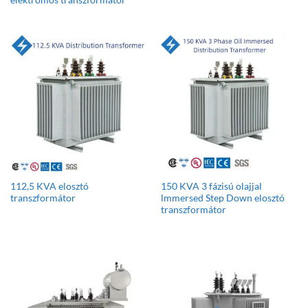
elektromos transzformátor
112,5 KVA elosztó
150 KVA 3 fázisú olajjal
transzformátor
lmmersed Step Down elosztó
transzformátor