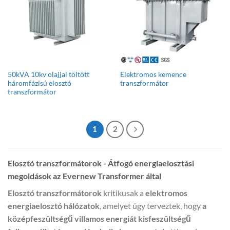
50kVA 10kv olajjal töltött
Elektromos kemence
háromfázisú elosztó
transzformátor
transzformátor
1
2
Elosztó transzformátorok - Átfogó energiaelosztási
megoldások az Evernew Transformer által
Elosztó transzformátorok
kritikusak a
elektromos
energiaelosztó hálózatok
, amelyet úgy terveztek, hogy
a
középfeszültségű villamos energiát kisfeszültségű