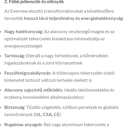
2. Főbb jellemzők és előnyök
Az Evernew elosztó transzformátorokat a következőkre
tervezték
hosszú távú teljesítmény és energiahatékonyság
:
Nagy hatékonyság:
Az alacsony veszteségű magok és az
optimalizált tekercselés kialakítása minimalizálja az
energiaveszteséget
Tartósság:
Ellenáll a nagy terhelésnek, a hőmérséklet-
ingadozásoknak és a zord környezetnek
Feszültségszabályozás:
A többcsapos tekercselés stabil
kimenetet biztosít változó terhelés mellett is
Alacsony zajszintű működés:
Ideális lakóövezetekbe és
érzékeny kereskedelmi alkalmazásokhoz
Biztonság:
Tűzálló szigetelés, szilikon perselyek és globális
tanúsítványok (
UL, CSA, CE
)
Rugalmas anyagok:
Réz vagy alumínium tekercselés a