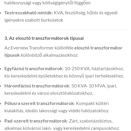
hatékonysági vagy költségigénytől függően
Testreszabható minták:
KVA, feszültség, hűtés és egyedi
igényekre szabott burkolatok
3. Az elosztó transzformátorok típusai
Az Evernew Transformer különféle
elosztó transzformátor
típusok
különböző alkalmazásokhoz:
Egyfázisú transzformátorok
: 10-250 KVA, háztartásokhoz,
kis kereskedelmi épületekhez és könnyű ipari terhelésekhez.
Háromfázisú transzformátorok
: 50 KVA-10 MVA, ipari,
kereskedelmi és városi elosztóhálózatokhoz.
Pólusra szerelt transzformátorok
: Kompakt kültéri
kialakítás, ideális lakossági vagy vidéki hálózatokhoz
Pad-szerelt transzformátorok
: Zárt, szabotázsbiztos,
alkalmas külvárosi lakó- vagy kereskedelmi campusokhoz.