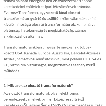
felhasználható energiára kell visszavezetni
otthonok,
kereskedelmi épületek és ipari létesítmények számára.
Evernew Transformer, egy
vezető kínai elosztó
transzformátor gyártó és szállító
, széles választékot kínál
kiváló minőségű elosztó transzformátorok
, kombinálva
biztonság, hatékonyság és megbízhatóság
, számos
alkalmazáshoz alkalmas.
Transzformátorainkban világszerte megbíznak, többek
között
USA, Kanada, Európa, Ausztrália, Délkelet-Ázsia és
Afrika.
, nemzetközi minősítésekkel, mint például
UL, CSA és
CE
, biztosítva
biztonságos, megbízható és szabályszerű
működés
.
1. Mik azok az elosztó transzformátorok?
Az elosztó transzformátorok olyan elektromos
berendezések, amelyek
primer középfeszültségű
vezetékekről (jellemzően 6 kV-35 kV) származó feszültség