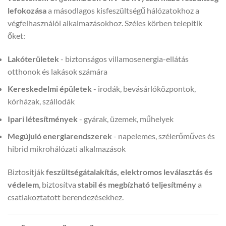
lefokozása
a másodlagos kisfeszültségű hálózatokhoz a
végfelhasználói alkalmazásokhoz. Széles körben telepítik
őket:
Lakóterületek
- biztonságos villamosenergia-ellátás
otthonok és lakások számára
Kereskedelmi épületek
- irodák, bevásárlóközpontok,
kórházak, szállodák
Ipari létesítmények
- gyárak, üzemek, műhelyek
Megújuló energiarendszerek
- napelemes, szélerőműves és
hibrid mikrohálózati alkalmazások
Biztosítják
feszültségátalakítás, elektromos leválasztás és
védelem
, biztosítva
stabil és megbízható teljesítmény
a
csatlakoztatott berendezésekhez.