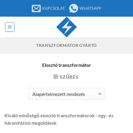
Ugrás
KAPCSOLAT
WHATSAPP
a
tartalomra
TRANSZFORMÁTOR GYÁRTÓ
Elosztó transzformátor
SZŰRÉS
Kiváló minőségű elosztó transzformátorok - egy- és
háromfázisú megoldások