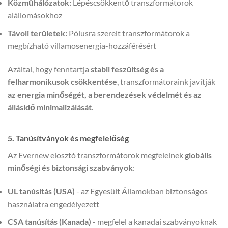
Közműhálózatok:
Lépéscsökkentő transzformátorok
alállomásokhoz
Távoli területek:
Pólusra szerelt transzformátorok a
megbízható villamosenergia-hozzáférésért
Azáltal, hogy fenntartja
stabil feszültség és a
felharmonikusok csökkentése
, transzformátoraink javítják
az energia minőségét, a berendezések védelmét és az
állásidő minimalizálását
.
5. Tanúsítványok és megfelelőség
Az Evernew elosztó transzformátorok megfelelnek
globális
minőségi és biztonsági szabványok
:
UL tanúsítás (USA)
- az Egyesült Államokban biztonságos
használatra engedélyezett
CSA tanúsítás (Kanada)
- megfelel a kanadai szabványoknak