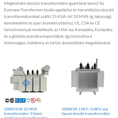
Megbízható elosztó transzformátor gyártókat keres? Az
Evernew Transformer kiváló egyfázisú és háromfázisú elosztó
transzformátorokat szállít 25 KVA-tól 10 MVA-ig, lakossági,
kereskedelmi és ipari áramelosztáshoz. UL, CSA és CE
tanúsítvánnyal rendelkezik, az USA-ba, Kanadába, Európába
és a globális piacokra exportáljuk, így biztosítva a
biztonságos, hatékony és tartós áramellátási megoldásokat.
10000 KVA 10 MVA
1000KVA 11KV / 0,4KV olaj
transzformátor 3 fázisú
típusú elosztó transzformátor