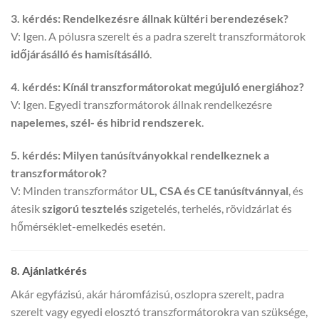
3. kérdés: Rendelkezésre állnak kültéri berendezések?
V: Igen. A pólusra szerelt és a padra szerelt transzformátorok
időjárásálló és hamisításálló
.
4. kérdés: Kínál transzformátorokat megújuló energiához?
V: Igen. Egyedi transzformátorok állnak rendelkezésre
napelemes, szél- és hibrid rendszerek
.
5. kérdés: Milyen tanúsítványokkal rendelkeznek a
transzformátorok?
V: Minden transzformátor
UL, CSA és CE tanúsítvánnyal
, és
átesik
szigorú tesztelés
szigetelés, terhelés, rövidzárlat és
hőmérséklet-emelkedés esetén.
8. Ajánlatkérés
Akár egyfázisú, akár háromfázisú, oszlopra szerelt, padra
szerelt vagy egyedi elosztó transzformátorokra van szüksége,