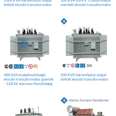
2500 KVA háromfázisú olajjal
300 KVA 6,6 KV 3 fázisú olajba
töltött elosztó transzformátor
merített elosztó transzformátor
400 kVA középfeszültségű
500 KVA háromfázisú olajjal
elosztó transzformátor gyártók
töltött elosztó transzformátor
- 13,8 kV alacsony feszültségig