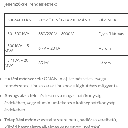
jellemzőkkel rendelkeznek:
KAPACITÁS
FESZÜLTSÉGTARTOMÁNY
FÁZISOK
50–500 kVA
380/220 V – 3000 V
Egyes/Hármas
500 kVA – 5
6 kV – 20 kV
Három
MVA
5 MVA – 20
35 kV
Három
MVA
Hűtési módszerek:
ONAN (olaj-természetes levegő-
természetes) típus száraz típushoz = léghűtéses műgyanta.
Anyagválaszték:
réztekercs a magas hatékonyság
érdekében, vagy alumíniumtekercs a költséghatékonyság
érdekében.
Telepítési módok:
asztalra szerelhető, padlóra szerelhető,
kültéri használatra alkalmas vagy egyedi gyártású.