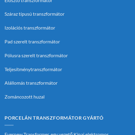
Elosztó transzformátor
Száraz típusú transzformátor
Izolációs transzformátor
Pad szerelt transzformátor
Pólusra szerelt transzformátor
Teljesítménytranszformátor
Alállomás transzformátor
Zománcozott huzal
PORCELÁN TRANSZFORMÁTOR GYÁRTÓ
Evernew Transformer, egy vezető
Kínai elektromos