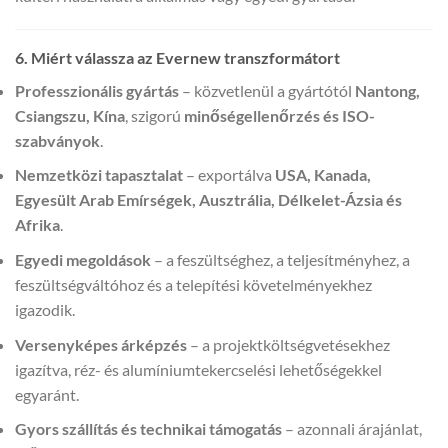
6. Miért válassza az Evernew transzformátort
Professzionális gyártás
– közvetlenül a gyártótól
Nantong,
Csiangszu, Kína
, szigorú
minőségellenőrzés és ISO-
szabványok
.
Nemzetközi tapasztalat
– exportálva
USA, Kanada,
Egyesült Arab Emírségek, Ausztrália, Délkelet-Ázsia és
Afrika
.
Egyedi megoldások
– a feszültséghez, a teljesítményhez, a
feszültségváltóhoz és a telepítési követelményekhez
igazodik.
Versenyképes árképzés
– a projektköltségvetésekhez
igazítva, réz- és alumíniumtekercselési lehetőségekkel
egyaránt.
Gyors szállítás és technikai támogatás
– azonnali árajánlat,