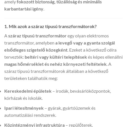
amely
fokozott biztonság, tűzállóság és minimális
karbantartási igény
.
1. Mik azok a száraz típusú transzformátorok?
A
száraz típusú transzformátor
egy olyan elektromos
transzformátor, amelyben
a levegő vagy a gyanta szolgál
elsődleges szigetelő közegként
. Ezeket a következő célra
tervezték:
beltéri vagy kültéri telepítések
és képes ellenállni
magas hőmérséklet és nehéz környezeti feltételek
. A
száraz típusú transzformátorok általában a következő
területeken találhatók meg:
Kereskedelmi épületek
– irodák, bevásárlóközpontok,
kórházak és iskolák.
Ipari létesítmények
– gyárak, gyártóüzemek és
automatizálási rendszerek.
Közintézményi infrastruktúra
– repülőterek,