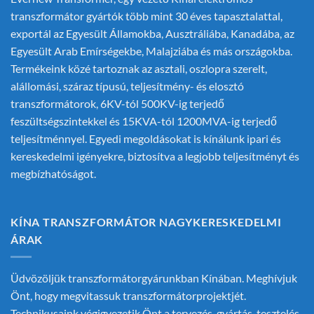
transzformátor gyártók
több mint 30 éves tapasztalattal,
exportál az Egyesült Államokba, Ausztráliába, Kanadába, az
Egyesült Arab Emírségekbe, Malajziába és más országokba.
Termékeink közé tartoznak az asztali, oszlopra szerelt,
alállomási, száraz típusú, teljesítmény- és elosztó
transzformátorok, 6KV-tól 500KV-ig terjedő
feszültségszintekkel és 15KVA-tól 1200MVA-ig terjedő
teljesítménnyel. Egyedi megoldásokat is kínálunk ipari és
kereskedelmi igényekre, biztosítva a legjobb teljesítményt és
megbízhatóságot.
KÍNA TRANSZFORMÁTOR NAGYKERESKEDELMI
ÁRAK
Üdvözöljük transzformátorgyárunkban Kínában. Meghívjuk
Önt, hogy megvitassuk transzformátorprojektjét.
Technikusaink végigvezetik Önt a tervezés, gyártás, tesztelés,