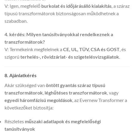
V: Igen, megfelelő
burkolat és időjárásálló kialakítás
, a száraz
típusú transzformátorok biztonságosan működhetnek a
szabadban.
4. kérdés: Milyen tanúsítványokkal rendelkeznek a
transzformátorok?
V: Termékeink megfelelnek a
CE, UL, TÜV, CSA és GOST
, és
szigorú
terhelés-, rövidzárlat- és szigetelésvizsgálatok
.
8. Ajánlatkérés
Akár szükséged van
öntött gyantás száraz típusú
transzformátorok
,
léghűtéses transzformátorok
, vagy
egyedi háromfázisú megoldások
, az Evernew Transformer a
következőket biztosítja:
Részletes
műszaki adatlapok és megfelelőségi
tanúsítványok