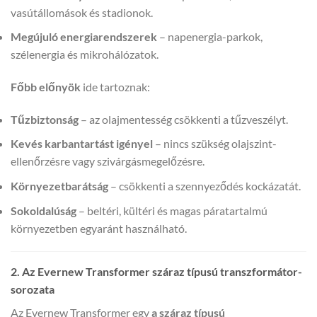
vasútállomások és stadionok.
Megújuló energiarendszerek
– napenergia-parkok,
szélenergia és mikrohálózatok.
Főbb előnyök
ide tartoznak:
Tűzbiztonság
– az olajmentesség csökkenti a tűzveszélyt.
Kevés karbantartást igényel
– nincs szükség olajszint-
ellenőrzésre vagy szivárgásmegelőzésre.
Környezetbarátság
– csökkenti a szennyeződés kockázatát.
Sokoldalúság
– beltéri, kültéri és magas páratartalmú
környezetben egyaránt használható.
2. Az Evernew Transformer száraz típusú transzformátor-
sorozata
Az Evernew Transformer egy
a száraz típusú