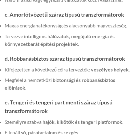
c. Amorfötvözetű száraz típusú transzformátorok
Magas energiahatékonyság és alacsonyabb magveszteség.
Tervezve
intelligens hálózatok, megújuló energia és
környezetbarát építési projektek
.
d. Robbanásbiztos száraz típusú transzformátorok
Kifejezetten a következő célra tervezték:
veszélyes helyek
.
Megfelel a nemzetközi
biztonsági és robbanásbiztos
előírások
.
e. Tengeri és tengeri part menti száraz típusú
transzformátorok
Személyre szabva
hajók, kikötők és tengeri platformok
.
Ellenáll
só, páratartalom és rezgés
.