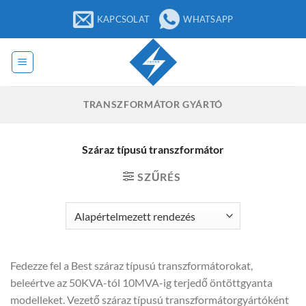
Ugrás
KAPCSOLAT
WHATSAPP
a
tartalomra
TRANSZFORMÁTOR GYÁRTÓ
Száraz típusú transzformátor
SZŰRÉS
Fedezze fel a Best száraz típusú transzformátorokat,
beleértve az 50KVA-tól 10MVA-ig terjedő öntöttgyanta
modelleket. Vezető száraz típusú transzformátorgyártóként