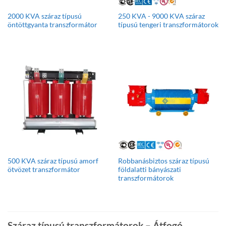
2000 KVA száraz típusú
250 KVA - 9000 KVA száraz
öntöttgyanta transzformátor
típusú tengeri transzformátorok
500 KVA száraz típusú amorf
Robbanásbiztos száraz típusú
ötvözet transzformátor
földalatti bányászati
transzformátorok
Száraz típusú transzformátorok – Átfogó