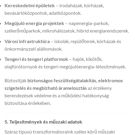
Kereskedelmi épületek
– irodaházak, kórházak,
bevásárlóközpontok, adatközpontok.
Megújuló energia projektek
– napenergia-parkok,
szélerőműparkok, mikrohálózatok, hibrid energiarendszerek.
Városi infrastruktúra
– iskolák, repülőterek, kórházak és
önkormányzati alállomások.
Tengeri és tengeri platformok
– hajók, kikötők,
olajfúrótornyok és tengeri megújulóenergia-létesítmények.
Biztosítják
biztonságos feszültségátalakítás, elektromos
szigetelés és megbízható áramelosztás
az érzékeny
berendezések védelme és a működési hatékonyság
biztosítása érdekében.
5. Teljesítmények és műszaki adatok
Száraz típusú transzformátoraink széles körű műszaki