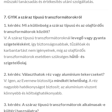
műszaki tanácsadás és értékesítés utáni szolgáltatás.
7. GYIK a száraz típusú transzformátorokról
1. kérdés: Mi a különbség a száraz típusú és az olajfürdős
transzformátorok között?
V: A száraz típusú transzformátoroknál
levegő vagy gyanta
szigetelésként
, így biztonságosabbak, tűzállóak és
karbantartást nem igényelnek, míg az olajfürdős
transzformátorok esetében szükséges
hűtő- és
szigetelőolaj
.
2. kérdés: Választhatok réz vagy alumínium tekercseket?
V: Igen, az Evernew biztosítja
mindkét lehetőség
. A réz
nagyobb hatékonyságot biztosít; az alumínium viszont
könnyebb és költséghatékonyabb.
3. kérdés: A száraz típusú transzformátorok alkalmasak-e
kültéri használatra?