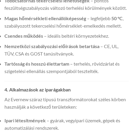
Többcsatornás tekercselési lehetőségek
– pontos
feszültségszabályozás változó terhelési körülmények között.
Magas hőmérsékleti ellenállóképesség
– legfeljebb
50 °C
,
szabályozott tekercselési hőmérséklet-emelkedés mellett.
Csendes működés
– ideális beltéri környezetekhez.
Nemzetközi szabályozási előírások betartása
– CE, UL,
TÜV, CSA és GOST tanúsítványok.
Tartósság és hosszú élettartam
– terhelés, rövidzárlat és
szigetelési ellenállás szempontjából tesztelték.
4. Alkalmazások az iparágakban
Az Evernew száraz típusú transzformátorokat széles körben
használják a következő területeken:
Ipari létesítmények
– gyárak, vegyipari üzemek, gépek és
automatizálási rendszerek.