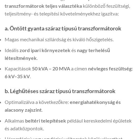
transzformátorok teljes választéka
különböző feszültségi,
teljesítmény- és telepítési követelményekhez igazítva:
a. Öntött gyanta száraz típusú transzformátorok
Magas mechanikai szilárdság és kiváló hőszigetelés.
Ideális
zord ipari környezetek
és
nagy terhelésű
létesítmények
.
Kapacitások
50 kVA – 20 MVA
a címen
névleges feszültség:
6 kV–35 kV
.
b. Léghűtéses száraz típusú transzformátorok
Optimalizálva a következőkre:
energiahatékonyság és
alacsony zajszint
.
Alkalmas
beltéri telepítések
például kereskedelmi épületek
és adatközpontok.
Háromfázisú vagy egyfázisú változatok közül választhat.