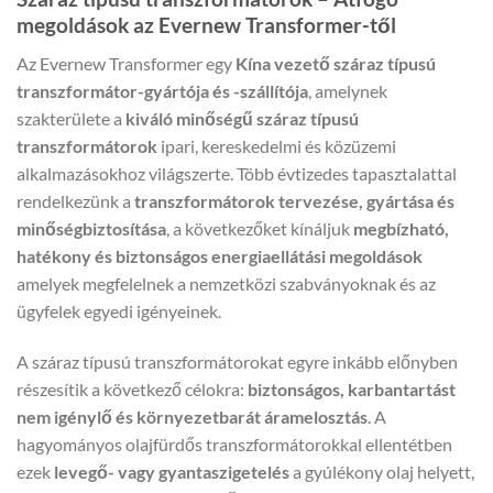
megoldások az Evernew Transformer-től
Az Evernew Transformer egy
Kína vezető száraz típusú
transzformátor-gyártója és -szállítója
, amelynek
szakterülete a
kiváló minőségű száraz típusú
transzformátorok
ipari, kereskedelmi és közüzemi
alkalmazásokhoz világszerte. Több évtizedes tapasztalattal
rendelkezünk a
transzformátorok tervezése, gyártása és
minőségbiztosítása
, a következőket kínáljuk
megbízható,
hatékony és biztonságos energiaellátási megoldások
amelyek megfelelnek a nemzetközi szabványoknak és az
ügyfelek egyedi igényeinek.
A száraz típusú transzformátorokat egyre inkább előnyben
részesítik a következő célokra:
biztonságos, karbantartást
nem igénylő és környezetbarát áramelosztás
. A
hagyományos olajfürdős transzformátorokkal ellentétben
ezek
levegő- vagy gyantaszigetelés
a gyúlékony olaj helyett,