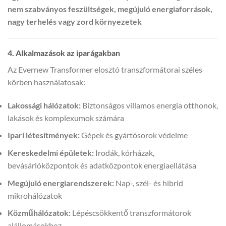
nem szabványos feszültségek, megújuló energiaforrások,
nagy terhelés vagy zord környezetek
4. Alkalmazások az iparágakban
Az Evernew Transformer elosztó transzformátorai széles
körben használatosak:
Lakossági hálózatok:
Biztonságos villamos energia otthonok,
lakások és komplexumok számára
Ipari létesítmények:
Gépek és gyártósorok védelme
Kereskedelmi épületek:
Irodák, kórházak,
bevásárlóközpontok és adatközpontok energiaellátása
Megújuló energiarendszerek:
Nap-, szél- és hibrid
mikrohálózatok
Közműhálózatok:
Lépéscsökkentő transzformátorok
alállomásokhoz