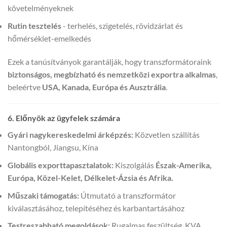
követelményeknek
Rutin tesztelés
- terhelés, szigetelés, rövidzárlat és
hőmérséklet-emelkedés
Ezek a tanúsítványok garantálják, hogy transzformátoraink
biztonságos, megbízható és nemzetközi exportra alkalmas
,
beleértve
USA, Kanada, Európa és Ausztrália
.
6. Előnyök az ügyfelek számára
Gyári nagykereskedelmi árképzés:
Közvetlen szállítás
Nantongból, Jiangsu, Kína
Globális exporttapasztalatok:
Kiszolgálás
Észak-Amerika,
Európa, Közel-Kelet, Délkelet-Ázsia és Afrika.
Műszaki támogatás:
Útmutató a transzformátor
kiválasztásához, telepítéséhez és karbantartásához
Testreszabható megoldások:
Rugalmas feszültség, KVA,