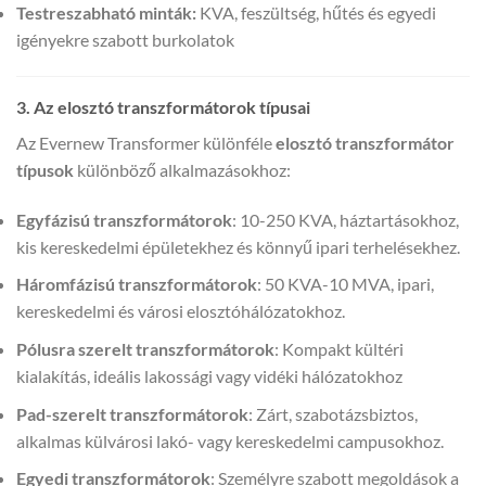
Testreszabható minták:
KVA, feszültség, hűtés és egyedi
igényekre szabott burkolatok
3. Az elosztó transzformátorok típusai
Az Evernew Transformer különféle
elosztó transzformátor
típusok
különböző alkalmazásokhoz:
Egyfázisú transzformátorok
: 10-250 KVA, háztartásokhoz,
kis kereskedelmi épületekhez és könnyű ipari terhelésekhez.
Háromfázisú transzformátorok
: 50 KVA-10 MVA, ipari,
kereskedelmi és városi elosztóhálózatokhoz.
Pólusra szerelt transzformátorok
: Kompakt kültéri
kialakítás, ideális lakossági vagy vidéki hálózatokhoz
Pad-szerelt transzformátorok
: Zárt, szabotázsbiztos,
alkalmas külvárosi lakó- vagy kereskedelmi campusokhoz.
Egyedi transzformátorok
: Személyre szabott megoldások a