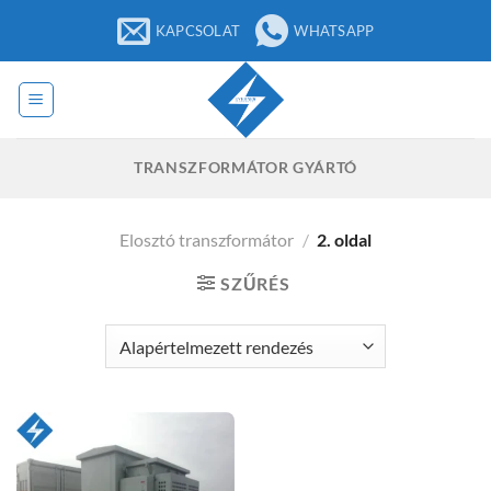
Ugrás
KAPCSOLAT
WHATSAPP
a
tartalomra
TRANSZFORMÁTOR GYÁRTÓ
Elosztó transzformátor
/
2. oldal
SZŰRÉS