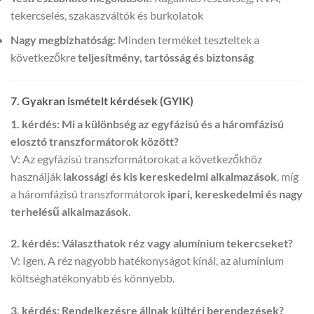
tekercselés, szakaszváltók és burkolatok
Nagy megbízhatóság:
Minden terméket teszteltek a
következőkre
teljesítmény, tartósság és biztonság
7. Gyakran ismételt kérdések (GYIK)
1. kérdés: Mi a különbség az egyfázisú és a háromfázisú
elosztó transzformátorok között?
V: Az egyfázisú transzformátorokat a következőkhöz
használják
lakossági és kis kereskedelmi alkalmazások
, míg
a háromfázisú transzformátorok
ipari, kereskedelmi és nagy
terhelésű alkalmazások
.
2. kérdés: Választhatok réz vagy alumínium tekercseket?
V: Igen. A réz nagyobb hatékonyságot kínál, az alumínium
költséghatékonyabb és könnyebb.
3. kérdés: Rendelkezésre állnak kültéri berendezések?