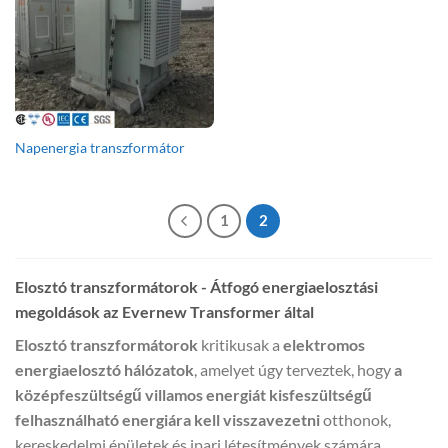
Napenergia transzformátor
1
2
Elosztó transzformátorok - Átfogó energiaelosztási
megoldások az Evernew Transformer által
Elosztó transzformátorok
kritikusak a
elektromos
energiaelosztó hálózatok
, amelyet úgy terveztek, hogy
a
középfeszültségű villamos energiát kisfeszültségű
felhasználható energiára kell visszavezetni
otthonok,
kereskedelmi épületek és ipari létesítmények számára.