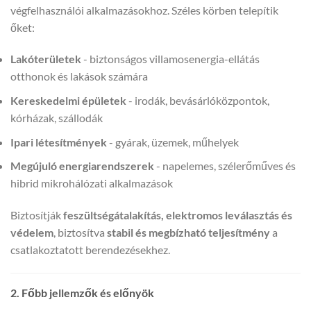
végfelhasználói alkalmazásokhoz. Széles körben telepítik
őket:
Lakóterületek
- biztonságos villamosenergia-ellátás
otthonok és lakások számára
Kereskedelmi épületek
- irodák, bevásárlóközpontok,
kórházak, szállodák
Ipari létesítmények
- gyárak, üzemek, műhelyek
Megújuló energiarendszerek
- napelemes, szélerőműves és
hibrid mikrohálózati alkalmazások
Biztosítják
feszültségátalakítás, elektromos leválasztás és
védelem
, biztosítva
stabil és megbízható teljesítmény
a
csatlakoztatott berendezésekhez.
2. Főbb jellemzők és előnyök