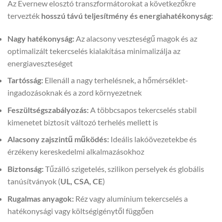
Az Evernew elosztó transzformátorokat a következőkre
tervezték
hosszú távú teljesítmény és energiahatékonyság
:
Nagy hatékonyság:
Az alacsony veszteségű magok és az
optimalizált tekercselés kialakítása minimalizálja az
energiaveszteséget
Tartósság:
Ellenáll a nagy terhelésnek, a hőmérséklet-
ingadozásoknak és a zord környezetnek
Feszültségszabályozás:
A többcsapos tekercselés stabil
kimenetet biztosít változó terhelés mellett is
Alacsony zajszintű működés:
Ideális lakóövezetekbe és
érzékeny kereskedelmi alkalmazásokhoz
Biztonság:
Tűzálló szigetelés, szilikon perselyek és globális
tanúsítványok (
UL, CSA, CE
)
Rugalmas anyagok:
Réz vagy alumínium tekercselés a
hatékonysági vagy költségigénytől függően