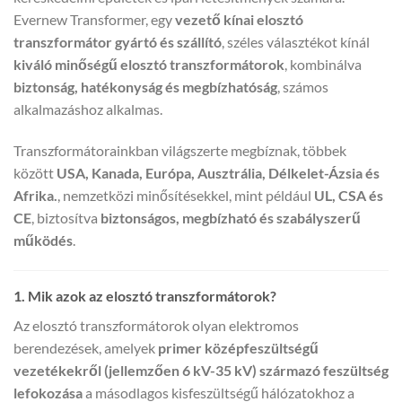
Evernew Transformer, egy
vezető kínai elosztó
transzformátor gyártó és szállító
, széles választékot kínál
kiváló minőségű elosztó transzformátorok
, kombinálva
biztonság, hatékonyság és megbízhatóság
, számos
alkalmazáshoz alkalmas.
Transzformátorainkban világszerte megbíznak, többek
között
USA, Kanada, Európa, Ausztrália, Délkelet-Ázsia és
Afrika.
, nemzetközi minősítésekkel, mint például
UL, CSA és
CE
, biztosítva
biztonságos, megbízható és szabályszerű
működés
.
1. Mik azok az elosztó transzformátorok?
Az elosztó transzformátorok olyan elektromos
berendezések, amelyek
primer középfeszültségű
vezetékekről (jellemzően 6 kV-35 kV) származó feszültség
lefokozása
a másodlagos kisfeszültségű hálózatokhoz a