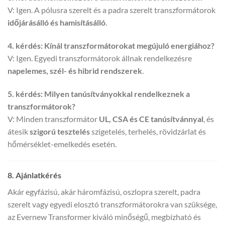
V: Igen. A pólusra szerelt és a padra szerelt transzformátorok
időjárásálló és hamisításálló
.
4. kérdés: Kínál transzformátorokat megújuló energiához?
V: Igen. Egyedi transzformátorok állnak rendelkezésre
napelemes, szél- és hibrid rendszerek
.
5. kérdés: Milyen tanúsítványokkal rendelkeznek a
transzformátorok?
V: Minden transzformátor
UL, CSA és CE tanúsítvánnyal
, és
átesik
szigorú tesztelés
szigetelés, terhelés, rövidzárlat és
hőmérséklet-emelkedés esetén.
8. Ajánlatkérés
Akár egyfázisú, akár háromfázisú, oszlopra szerelt, padra
szerelt vagy egyedi elosztó transzformátorokra van szüksége,
az Evernew Transformer kiváló minőségű, megbízható és