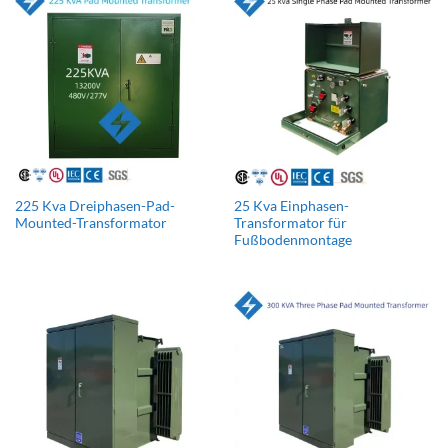
225 Kva Dreiphasen-Pad-
25 Kva Einphasen-
Mounted-Transformator
Transformator für
Fußbodenmontage