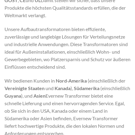
GOST
,
CE
und
UL
Damit stellen wir sicher, dass unsere
Produkte die höchsten Qualitätsstandards erfüllen, die der
Weltmarkt verlangt.
Unsere Aufbautransformatoren bieten effiziente,
zuverlässige und langlebige Lösungen für Verteilungsnetze
und industrielle Anwendungen. Diese Transformatoren sind
ideal für Außeninstallationen, einschließlich Wohn- und
Gewerbegebieten, wo Platzersparnis und Schutz vor äußeren
Einflüssen entscheidend sind.
Wir bedienen Kunden in
Nord-Amerika
(einschließlich der
Vereinigte Staaten
und
Kanada
),
Südamerika
(einschließlich
Guyana
), und
Asien
Evernew Transformer bietet eine
schnelle Lieferung und einen hervorragenden Service. Egal,
ob Sie sich in den USA, Kanada oder einem Land in
Südamerika oder Asien befinden, Evernew Transformer
liefert hochwertige Produkte, die den lokalen Normen und
Anforderungen entsprechen.