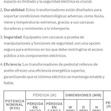
espacio es limitado y la seguridad eléctrica es crucial.
Durabilidad:
Estos transformadores están diseñados para
soportar condiciones meteorológicas adversas, como lluvia,
nieve y temperaturas extremas, gracias a sus carcasas
duraderas y resistentes a la intemperie.
Seguridad:
Equipados con carcasas a prueba de
manipulaciones y funciones de seguridad, son una opción
segura para entornos en los que debe restringirse el acceso
público a los componentes eléctricos.
Eficiencia:
Los transformadores de pedestal rellenos de
aceite ofrecen una eficiencia energética superior,
garantizando que el sistema eléctrico se mantenga estable y
fiable.
PÉRDIDA (W)
DIMENSIONES (MM)
POTENCIA
PE
PÉRDIDA
PÉRDIDA
NOMINAL
(K
EN
EN
W
D
H
(KVA)
VACÍO
CARGA
(MM)
(MM)
(MM)