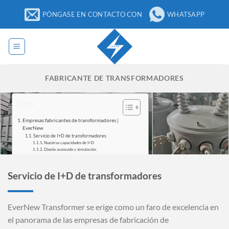
Ir
PÓNGASE EN CONTACTO CON
WHATSAPP
al
contenido
FABRICANTE DE TRANSFORMADORES
Índice
Empresas fabricantes de transformadores |
EverNew
Servicio de I+D de transformadores
Nuestras capacidades de I+D
Diseño avanzado y simulación:
Investigación e innovación en materiales:
Prototipos, pruebas y conformidad:
Diseño
Servicio de I+D de transformadores
Personalización y fundas para transformadores
Fabricación
Plena capacidad en nuestra planta de fabricación
Transformador de pedestal
Transformador montado en poste
EverNew Transformer se erige como un faro de excelencia en
Transformador seco
Servicio posventa
el panorama de las empresas de fabricación de
¿Necesita ayuda?