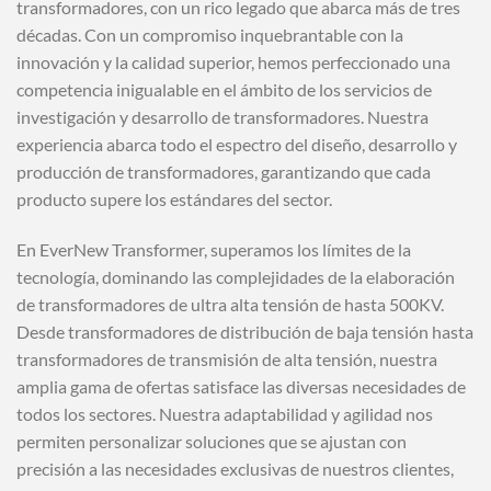
transformadores, con un rico legado que abarca más de tres
Estamos a su servicio 24 horas al día, 7 días a la
semana, 365 días al año.
décadas. Con un compromiso inquebrantable con la
Empresas
innovación y la calidad superior, hemos perfeccionado una
competencia inigualable en el ámbito de los servicios de
fabricantes de
investigación y desarrollo de transformadores. Nuestra
transformadores
experiencia abarca todo el espectro del diseño, desarrollo y
producción de transformadores, garantizando que cada
| EverNew
producto supere los estándares del sector.
En EverNew Transformer, superamos los límites de la
tecnología, dominando las complejidades de la elaboración
de transformadores de ultra alta tensión de hasta 500KV.
Desde transformadores de distribución de baja tensión hasta
transformadores de transmisión de alta tensión, nuestra
amplia gama de ofertas satisface las diversas necesidades de
todos los sectores. Nuestra adaptabilidad y agilidad nos
permiten personalizar soluciones que se ajustan con
precisión a las necesidades exclusivas de nuestros clientes,