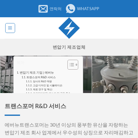
콘
연락처
WHATSAPP
텐
츠
로
건
너
변압기 제조업체
뛰
기
목차
변압기 제조 기업 | 에버뉴
트랜스포머 R&D 서비스
당사의 R&D 역량
고급 디자인 및 시뮬레이션:
재료 연구 및 혁신:
프로토타이핑, 테스트 및 규정 준수:
디자인
트랜스포머 사용자 지정 및 사례
트랜스포머 R&D 서비스
제조
당사 공장 제조 공장의 최대 용량
패드 장착형 변압기
극 장착형 변압기
건식 변압기
에버뉴트랜스포머는 30년 이상의 풍부한 유산을 자랑하는
판매 후 서비스
지원이 필요하신가요?
변압기 제조 회사 업계에서 우수성의 상징으로 자리매김하고
24시간 연중무휴로 서비스를 제공합니다!