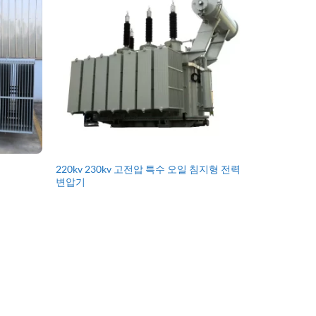
220kv 230kv 고전압 특수 오일 침지형 전력
변압기