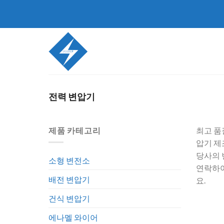
콘
텐
츠
로
건
너
뛰
기
전력 변압기
제품 카테고리
최고 품
압기 제
당사의 
소형 변전소
연락하여
배전 변압기
요.
건식 변압기
에나멜 와이어