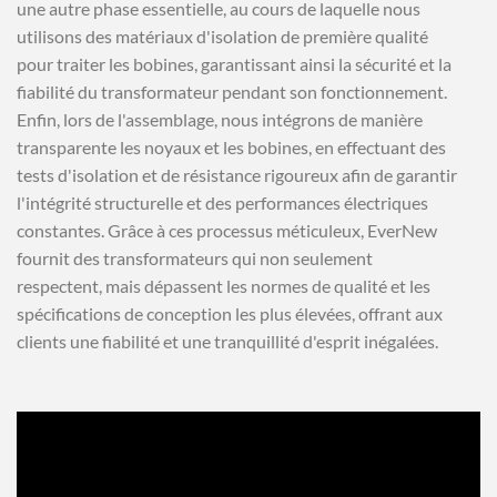
une autre phase essentielle, au cours de laquelle nous
utilisons des matériaux d'isolation de première qualité
pour traiter les bobines, garantissant ainsi la sécurité et la
fiabilité du transformateur pendant son fonctionnement.
Enfin, lors de l'assemblage, nous intégrons de manière
transparente les noyaux et les bobines, en effectuant des
tests d'isolation et de résistance rigoureux afin de garantir
l'intégrité structurelle et des performances électriques
constantes. Grâce à ces processus méticuleux, EverNew
fournit des transformateurs qui non seulement
respectent, mais dépassent les normes de qualité et les
spécifications de conception les plus élevées, offrant aux
clients une fiabilité et une tranquillité d'esprit inégalées.