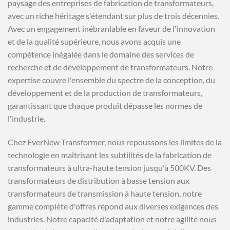
Service après-vente
paysage des entreprises de fabrication de transformateurs,
Besoin d'aide ?
avec un riche héritage s'étendant sur plus de trois décennies.
Nous sommes à votre service 24/7/365 !
Avec un engagement inébranlable en faveur de l'innovation
Entreprises de
et de la qualité supérieure, nous avons acquis une
fabrication de
compétence inégalée dans le domaine des services de
recherche et de développement de transformateurs. Notre
transformateurs
expertise couvre l'ensemble du spectre de la conception, du
| EverNew
développement et de la production de transformateurs,
garantissant que chaque produit dépasse les normes de
l'industrie.
Chez EverNew Transformer, nous repoussons les limites de la
technologie en maîtrisant les subtilités de la fabrication de
transformateurs à ultra-haute tension jusqu'à 500KV. Des
transformateurs de distribution à basse tension aux
transformateurs de transmission à haute tension, notre
gamme complète d'offres répond aux diverses exigences des
industries. Notre capacité d'adaptation et notre agilité nous