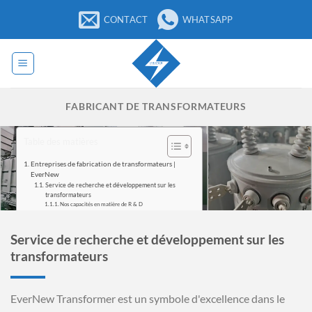
Passer
CONTACT
WHATSAPP
au
contenu
FABRICANT DE TRANSFORMATEURS
Table des matières
Entreprises de fabrication de transformateurs |
EverNew
Service de recherche et développement sur les
transformateurs
Nos capacités en matière de R & D
Conception et simulation avancées :
Recherche et innovation dans le domaine des
matériaux :
Service de recherche et développement sur les
Prototypage, essais et conformité :
Conception
transformateurs
Personnalisation des transformateurs et étuis
Fabrication
Pleine capacité dans notre usine de fabrication
Transformateur sur socle
EverNew Transformer est un symbole d'excellence dans le
Transformateur sur poteau
Transformateur à sec