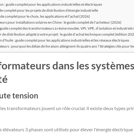
 : guide complet pour les applications industrielles et électriques
e complet pour les projets de distribution d'énergie industrielle
 complet pour le choix, les applications et l'achat (2026)
s pour installations solaires en Chine : le guide complet de l'acheteur (2026)
 guide complet des transformateurs à résine moulée, VPI, VPE, d'isolation et industriels
de distribution adapté à votre projet : le guide d'achat technique complet (édition 20
d'huile : guide complet pour les applications industrielles et les réseaux électriques
urs : pourquoi les délais de livraison atteignent-ils quatre ans ? Stratégies clés pour l
formateurs dans les systèmes
té
ute tension
es transformateurs jouent un rôle crucial. Il existe deux types pri
élévateurs 3 phases sont utilisés pour élever l'énergie électrique