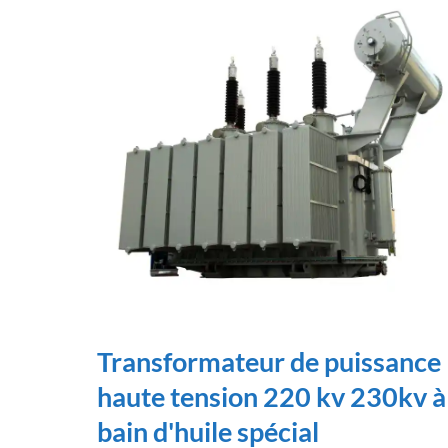
Transformateur de puissance
haute tension 220 kv 230kv à
bain d'huile spécial