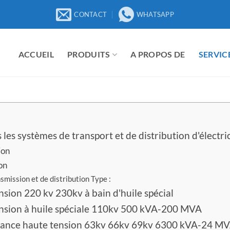
CONTACT
WHATSAPP
ACCUEIL
PRODUITS
A PROPOS DE
SERVIC
les systèmes de transport et de distribution d'électric
ion
on
mission et de distribution Type :
sion 220 kv 230kv à bain d'huile spécial
ension à huile spéciale 110kv 500 kVA-200 MVA
ssance haute tension 63kv 66kv 69kv 6300 kVA-24 M