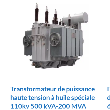
Transformateur de puissance
haute tension à huile spéciale
d
110kv 500 kVA-200 MVA