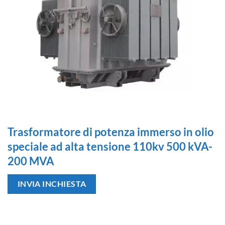
Trasformatore di potenza immerso in olio
speciale ad alta tensione 110kv 500 kVA-
200 MVA
INVIA INCHIESTA