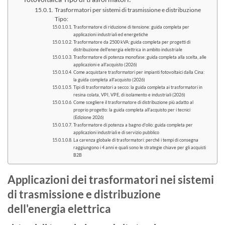
Trasformatori per sistemi di trasmissione e distribuzione
Tipo:
Trasformatore di riduzione di tensione: guida completa per
applicazioni industriali ed energetiche
Trasformatore da 2500 kVA: guida completa per progetti di
distribuzione dell'energia elettrica in ambito industriale
Trasformatore di potenza monofase: guida completa alla scelta, alle
applicazioni e all'acquisto (2026)
Come acquistare trasformatori per impianti fotovoltaici dalla Cina:
la guida completa all'acquisto (2026)
Tipi di trasformatori a secco: la guida completa ai trasformatori in
resina colata, VPI, VPE, di isolamento e industriali (2026)
Come scegliere il trasformatore di distribuzione più adatto al
proprio progetto: la guida completa all’acquisto per i tecnici
(Edizione 2026)
Trasformatore di potenza a bagno d'olio: guida completa per
applicazioni industriali e di servizio pubblico
La carenza globale di trasformatori: perché i tempi di consegna
raggiungono i 4 anni e quali sono le strategie chiave per gli acquisti
B2B
Applicazioni dei trasformatori nei sistemi
di trasmissione e distribuzione
dell'energia elettrica