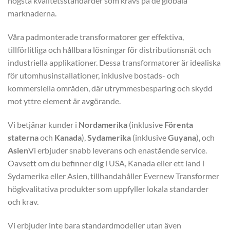
högsta kvalitetsstandarder som krävs på de globala
marknaderna.
Våra padmonterade transformatorer ger effektiva,
tillförlitliga och hållbara lösningar för distributionsnät och
industriella applikationer. Dessa transformatorer är idealiska
för utomhusinstallationer, inklusive bostads- och
kommersiella områden, där utrymmesbesparing och skydd
mot yttre element är avgörande.
Vi betjänar kunder i
Nordamerika
(inklusive
Förenta
staterna
och
Kanada
),
Sydamerika
(inklusive
Guyana
), och
Asien
Vi erbjuder snabb leverans och enastående service.
Oavsett om du befinner dig i USA, Kanada eller ett land i
Sydamerika eller Asien, tillhandahåller Evernew Transformer
högkvalitativa produkter som uppfyller lokala standarder
och krav.
Vi erbjuder inte bara standardmodeller utan även