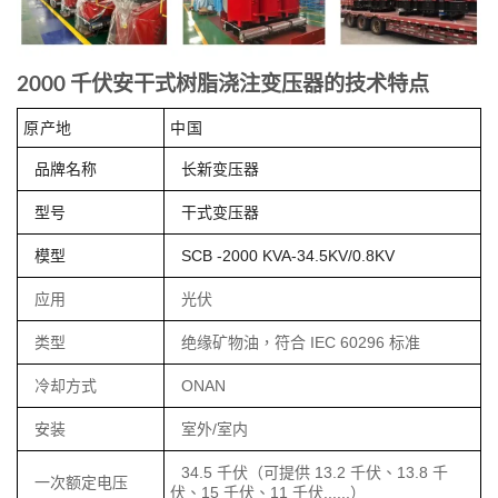
2000 千伏安干式树脂浇注变压器的技术特点
原产地
中国
品牌名称
长新变压器
型号
干式变压器
模型
SCB -2000 KVA-34.5KV/0.8KV
应用
光伏
类型
绝缘矿物油，符合 IEC 60296 标准
冷却方式
ONAN
安装
室外/室内
34.5 千伏（可提供 13.2 千伏、13.8 千
一次额定电压
伏、15 千伏、11 千伏......）