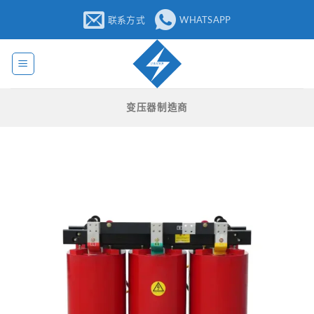
跳
联系方式
WHATSAPP
至
内
容
变压器制造商