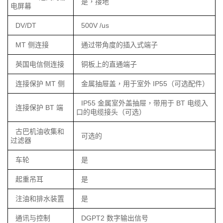
是，接地
电屏幕
DV/DT
500V /us
MT 侧连接
通过带角度的插入式端子
英国电信侧连接
铜板上的直通端子
连接保护 MT 侧
金属抽屉盖，用于室外 IP55（可选配件）
IP55 金属室外盖抽屉，带用于 BT 电缆入
连接保护 BT 端
口的电缆接头（可选）
古巴机油收集和
可选的
过滤器
车轮
是
起重吊耳
是
注油和排水装置
是
通讯与控制
DGPT2 数字输出信号