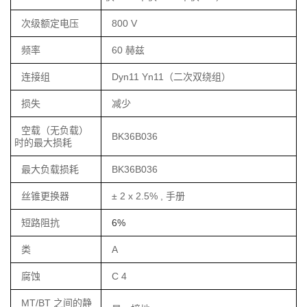
次级额定电压
800 V
频率
60 赫兹
连接组
Dyn11 Yn11（二次双绕组）
损失
减少
空载（无负载）
BK36B036
时的最大损耗
最大负载损耗
BK36B036
丝锥更换器
± 2 x 2.5% , 手册
短路阻抗
6%
类
A
腐蚀
C 4
MT/BT 之间的静