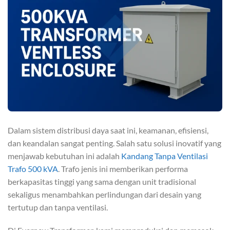
Dalam sistem distribusi daya saat ini, keamanan, efisiensi,
dan keandalan sangat penting. Salah satu solusi inovatif yang
menjawab kebutuhan ini adalah
Kandang Tanpa Ventilasi
Trafo 500 kVA
. Trafo jenis ini memberikan performa
berkapasitas tinggi yang sama dengan unit tradisional
sekaligus menambahkan perlindungan dari desain yang
tertutup dan tanpa ventilasi.