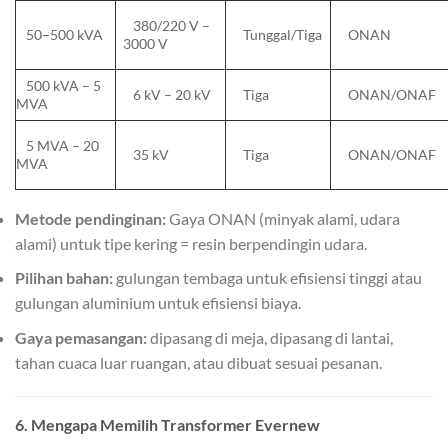
380/220 V –
50–500 kVA
Tunggal/Tiga
ONAN
3000 V
500 kVA – 5
6 kV – 20 kV
Tiga
ONAN/ONAF
MVA
5 MVA – 20
35 kV
Tiga
ONAN/ONAF
MVA
Metode pendinginan:
Gaya ONAN (minyak alami, udara
alami) untuk tipe kering = resin berpendingin udara.
Pilihan bahan:
gulungan tembaga untuk efisiensi tinggi atau
gulungan aluminium untuk efisiensi biaya.
Gaya pemasangan:
dipasang di meja, dipasang di lantai,
tahan cuaca luar ruangan, atau dibuat sesuai pesanan.
6. Mengapa Memilih Transformer Evernew