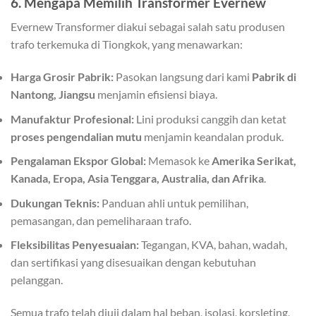
6. Mengapa Memilih Transformer Evernew
Evernew Transformer diakui sebagai salah satu produsen
trafo terkemuka di Tiongkok, yang menawarkan:
Harga Grosir Pabrik:
Pasokan langsung dari kami
Pabrik di
Nantong, Jiangsu
menjamin efisiensi biaya.
Manufaktur Profesional:
Lini produksi canggih dan ketat
proses pengendalian mutu
menjamin keandalan produk.
Pengalaman Ekspor Global:
Memasok ke
Amerika Serikat,
Kanada, Eropa, Asia Tenggara, Australia, dan Afrika
.
Dukungan Teknis:
Panduan ahli untuk pemilihan,
pemasangan, dan pemeliharaan trafo.
Fleksibilitas Penyesuaian:
Tegangan, KVA, bahan, wadah,
dan sertifikasi yang disesuaikan dengan kebutuhan
pelanggan.
Semua trafo telah diuji dalam hal beban, isolasi, korsleting,