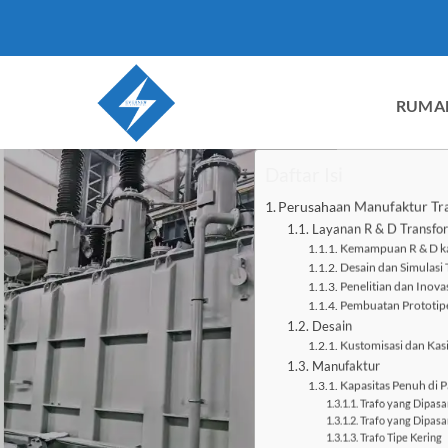
Loncat
ke
konten
RUMA
Daftar Isi
Perusahaan Manufaktur Tr
Layanan R & D Transfo
Kemampuan R & D k
Desain dan Simulasi 
Penelitian dan Inovas
Pembuatan Prototipe
Desain
Kustomisasi dan Kas
Manufaktur
Kapasitas Penuh di P
Trafo yang Dipasa
Trafo yang Dipasa
Trafo Tipe Kering