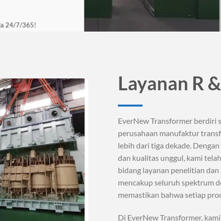
da 24/7/365!
anufaktur
 | EverNew
Layanan R &
EverNew Transformer berdiri 
perusahaan manufaktur trans
lebih dari tiga dekade. Denga
dan kualitas unggul, kami tel
bidang layanan penelitian da
mencakup seluruh spektrum de
memastikan bahwa setiap prod
Di EverNew Transformer, kami