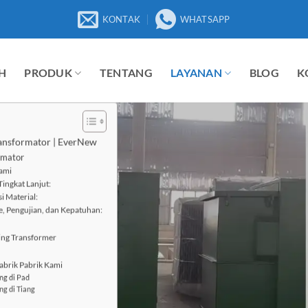
KONTAK
WHATSAPP
H
PRODUK
TENTANG
LAYANAN
BLOG
K
ansformator | EverNew
rmator
ami
Tingkat Lanjut:
i Material:
, Pengujian, dan Kepatuhan:
ing Transformer
abrik Pabrik Kami
ng di Pad
ng di Tiang