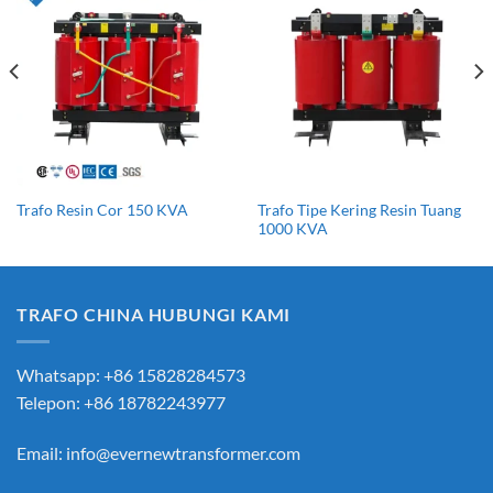
Trafo Tipe Kering Resin Tuang
Trafo Resin Cor 150 KVA
1000 KVA
TRAFO CHINA HUBUNGI KAMI
Whatsapp: +86 15828284573
Telepon: +86 18782243977
Email:
info@evernewtransformer.com