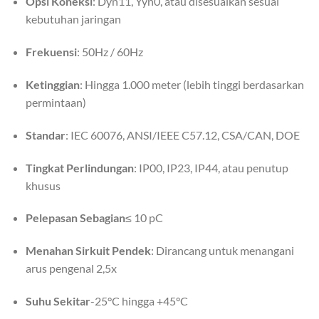
Opsi Koneksi
: Dyn11, Yyn0, atau disesuaikan sesuai
kebutuhan jaringan
Frekuensi
: 50Hz / 60Hz
Ketinggian
: Hingga 1.000 meter (lebih tinggi berdasarkan
permintaan)
Standar
: IEC 60076, ANSI/IEEE C57.12, CSA/CAN, DOE
Tingkat Perlindungan
: IP00, IP23, IP44, atau penutup
khusus
Pelepasan Sebagian
≤ 10 pC
Menahan Sirkuit Pendek
: Dirancang untuk menangani
arus pengenal 2,5x
Suhu Sekitar
-25°C hingga +45°C