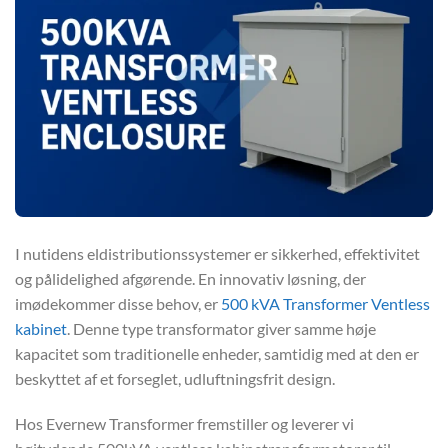
I nutidens eldistributionssystemer er sikkerhed, effektivitet
og pålidelighed afgørende. En innovativ løsning, der
imødekommer disse behov, er
500 kVA Transformer Ventless
kabinet
. Denne type transformator giver samme høje
kapacitet som traditionelle enheder, samtidig med at den er
beskyttet af et forseglet, udluftningsfrit design.
Hos Evernew Transformer fremstiller og leverer vi