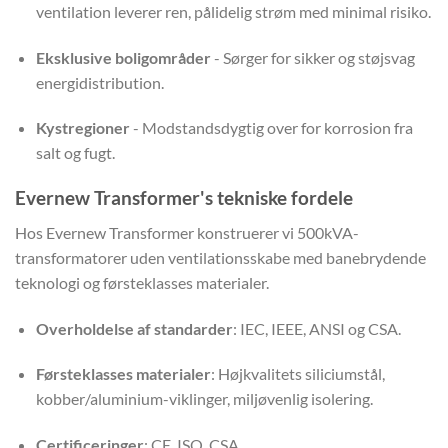
ventilation leverer ren, pålidelig strøm med minimal risiko.
Eksklusive boligområder
- Sørger for sikker og støjsvag
energidistribution.
Kystregioner
- Modstandsdygtig over for korrosion fra
salt og fugt.
Evernew Transformer's tekniske fordele
Hos Evernew Transformer konstruerer vi 500kVA-
transformatorer uden ventilationsskabe med banebrydende
teknologi og førsteklasses materialer.
Overholdelse af standarder
: IEC, IEEE, ANSI og CSA.
Førsteklasses materialer
: Højkvalitets siliciumstål,
kobber/aluminium-viklinger, miljøvenlig isolering.
Certificeringer
: CE, ISO, CSA.