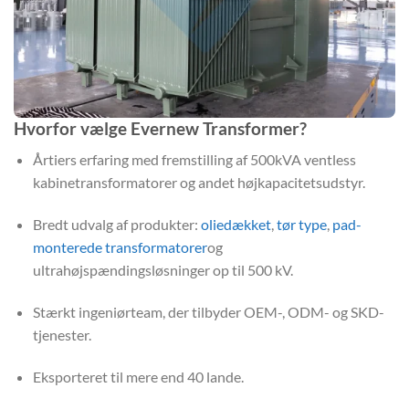
Hvorfor vælge Evernew Transformer?
Årtiers erfaring med fremstilling af 500kVA ventless
kabinetransformatorer og andet højkapacitetsudstyr.
Bredt udvalg af produkter:
oliedækket
,
tør type
,
pad-
monterede transformatorer
og
ultrahøjspændingsløsninger op til 500 kV.
Stærkt ingeniørteam, der tilbyder OEM-, ODM- og SKD-
tjenester.
Eksporteret til mere end 40 lande.