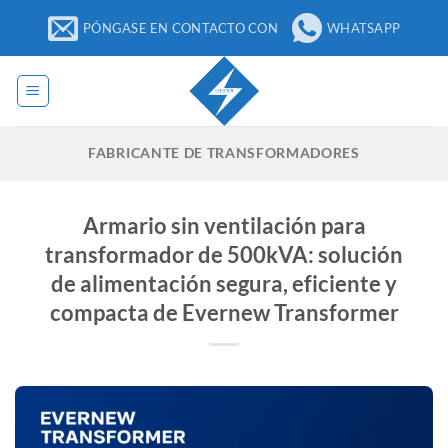
Ir
PÓNGASE EN CONTACTO CON
WHATSAPP
al
contenido
FABRICANTE DE TRANSFORMADORES
Armario sin ventilación para
transformador de 500kVA: solución
de alimentación segura, eficiente y
compacta de Evernew Transformer