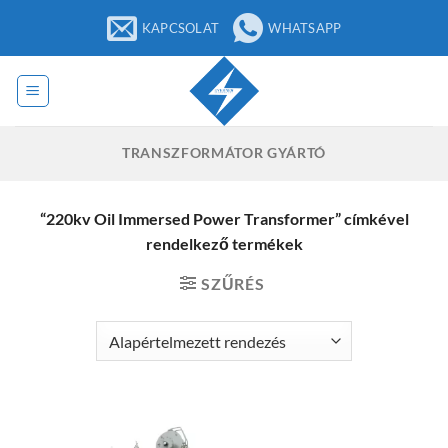
Ugrás
KAPCSOLAT
WHATSAPP
a
tartalomra
TRANSZFORMÁTOR GYÁRTÓ
“220kv Oil Immersed Power Transformer” címkével
rendelkező termékek
SZŰRÉS