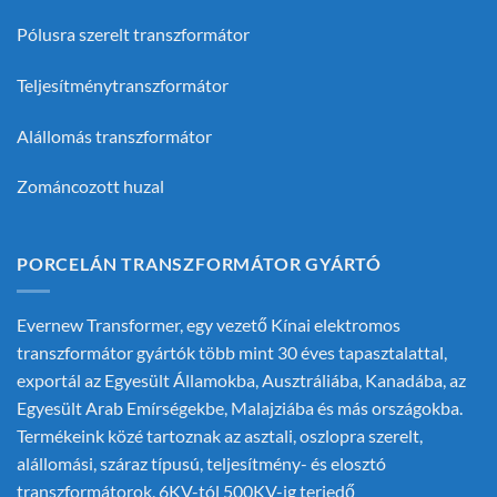
Pólusra szerelt transzformátor
Teljesítménytranszformátor
Alállomás transzformátor
Zománcozott huzal
PORCELÁN TRANSZFORMÁTOR GYÁRTÓ
Evernew Transformer, egy vezető
Kínai elektromos
transzformátor gyártók
több mint 30 éves tapasztalattal,
exportál az Egyesült Államokba, Ausztráliába, Kanadába, az
Egyesült Arab Emírségekbe, Malajziába és más országokba.
Termékeink közé tartoznak az asztali, oszlopra szerelt,
alállomási, száraz típusú, teljesítmény- és elosztó
transzformátorok, 6KV-tól 500KV-ig terjedő