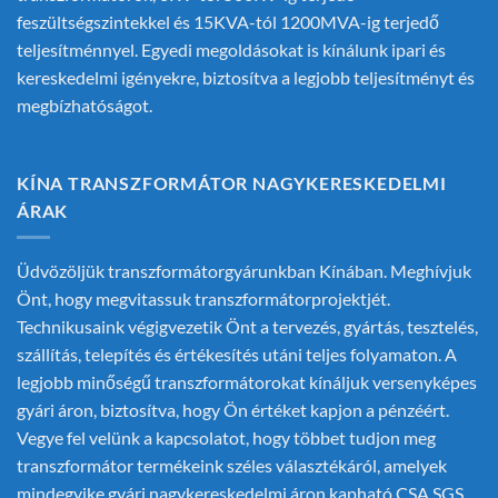
feszültségszintekkel és 15KVA-tól 1200MVA-ig terjedő
teljesítménnyel. Egyedi megoldásokat is kínálunk ipari és
kereskedelmi igényekre, biztosítva a legjobb teljesítményt és
megbízhatóságot.
KÍNA TRANSZFORMÁTOR NAGYKERESKEDELMI
ÁRAK
Üdvözöljük transzformátorgyárunkban Kínában. Meghívjuk
Önt, hogy megvitassuk transzformátorprojektjét.
Technikusaink végigvezetik Önt a tervezés, gyártás, tesztelés,
szállítás, telepítés és értékesítés utáni teljes folyamaton. A
legjobb minőségű transzformátorokat kínáljuk versenyképes
gyári áron, biztosítva, hogy Ön értéket kapjon a pénzéért.
Vegye fel velünk a kapcsolatot, hogy többet tudjon meg
transzformátor termékeink széles választékáról, amelyek
mindegyike gyári nagykereskedelmi áron kapható.CSA SGS