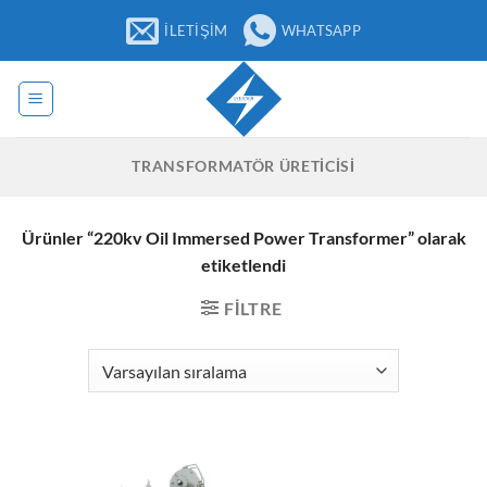
İçeriğe
İLETIŞIM
WHATSAPP
atla
TRANSFORMATÖR ÜRETICISI
Ürünler “220kv Oil Immersed Power Transformer” olarak
etiketlendi
FILTRE