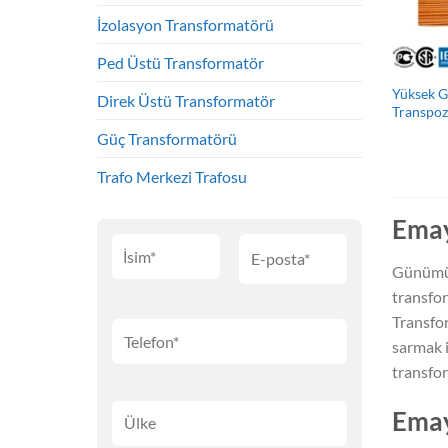
İzolasyon Transformatörü
Ped Üstü Transformatör
Yüksek G
Direk Üstü Transformatör
Transpoze
Güç Transformatörü
Trafo Merkezi Trafosu
Emay
Günümüzü
transfor
Transfor
sarmak i
transfor
Emay