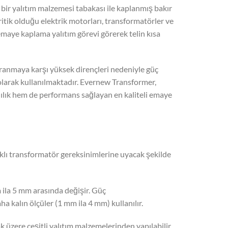
e bir yalıtım malzemesi tabakası ile kaplanmış bakır
kritik olduğu elektrik motorları, transformatörler ve
emaye kaplama yalıtım görevi görerek telin kısa
pranmaya karşı yüksek dirençleri nedeniyle güç
olarak kullanılmaktadır. Evernew Transformer,
lılık hem de performans sağlayan en kaliteli emaye
farklı transformatör gereksinimlerine uyacak şekilde
m ila 5 mm arasında değişir. Güç
a kalın ölçüler (1 mm ila 4 mm) kullanılır.
 üzere çeşitli yalıtım malzemelerinden yapılabilir.