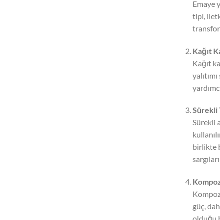
Emaye ya
tipi, il
transfor
Kağıt Ka
Kağıt ka
yalıtımı
yardımcı
Sürekli
Sürekli 
kullanıl
birlikte
sargıları
Kompozi
Kompozit
güç, dah
olduğu b