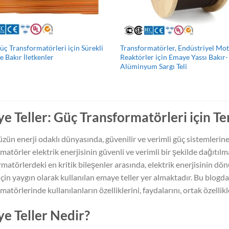
üç Transformatörleri için Sürekli
Transformatörler, Endüstriyel Mot
 Bakır İletkenler
Reaktörler için Emaye Yassı Bakır-
Alüminyum Sargı Teli
e Teller: Güç Transformatörleri için Te
n enerji odaklı dünyasında, güvenilir ve verimli güç sistemlerin
matörler elektrik enerjisinin güvenli ve verimli bir şekilde dağıtı
matörlerdeki en kritik bileşenler arasında, elektrik enerjisinin dö
çin yaygın olarak kullanılan emaye teller yer almaktadır. Bu blogda,
matörlerinde kullanılanların özelliklerini, faydalarını, ortak özelli
e Teller Nedir?