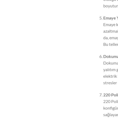
boyutun
Emaye Y
Emaye ka
azaltmak
da, emay
Bu telle
Dokumas
Dokuması
yalıtım 
elektrik
stresler 
220 Pol
220 Poli
konfigür
sağlayar