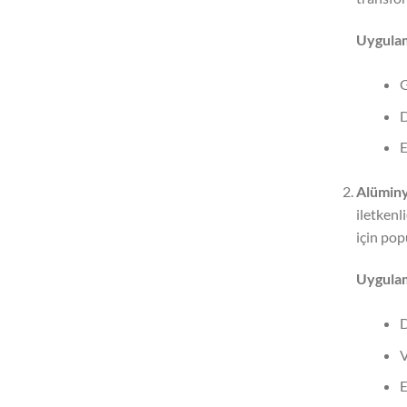
Uygulam
G
D
E
Alüminy
iletkenl
için pop
Uygulam
D
V
E