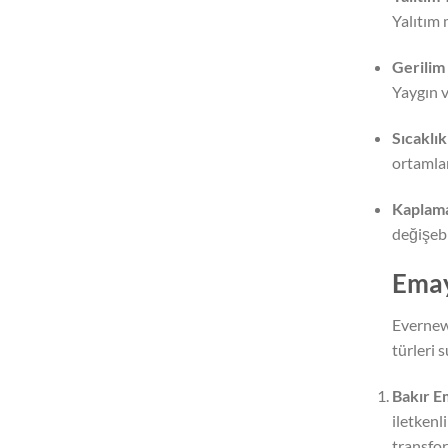
Yalıtım 
Gerilim
Yaygın v
Sıcaklı
ortamlar
Kaplama
değişebi
Emay
Evernew 
türleri 
Bakır E
iletkenl
transfor