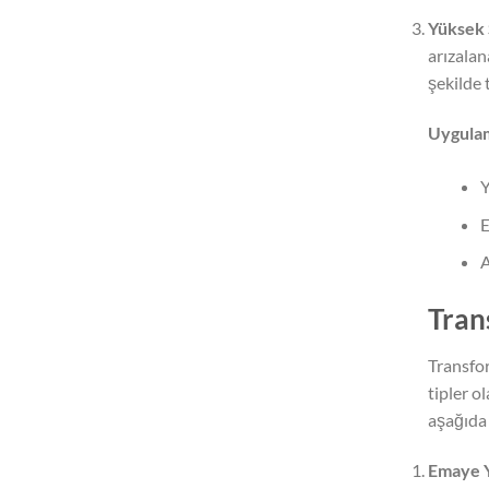
Yüksek 
arızalan
şekilde 
Uygulam
Y
E
A
Tran
Transfor
tipler o
aşağıda 
Emaye Y