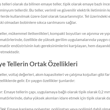
 telleri olarak da bilinen emaye teller, tipik olarak emaye bazlı inc
minyum tellerdir. Bu teller, verimli ve güvenilir elektrik iletiminin 
lerde kullanılmak üzere özel olarak tasarlanmıştır. Tel üzerindeki 
ski olmadan bobinlere sıkıca sarılmasını sağlar.
ller, mükemmel iletkenlikleri, kompakt boyutları ve aşınma ve yı
matörlerinde, özellikle de yüksek gerilim uygulamalarında yaygın 
matör endüstrisinin katı gereksinimlerini karşılayan, hem dayanık
üretmektedir.
e Tellerin Ortak Özellikleri
ller, voltaj değerleri, akım kapasiteleri ve çalışma koşulları gibi 
zelliklerde gelir. En yaygın özellikler şunlardır:
er
: Emaye tellerin çapı, uygulamaya bağlı olarak tipik olarak 0,2 m
matörlerinde, daha yüksek akımları idare etmek için tipik olarak dah
Tipi
: Emaye kaplama polyester, poliüretan veya poliimid dahil olmak