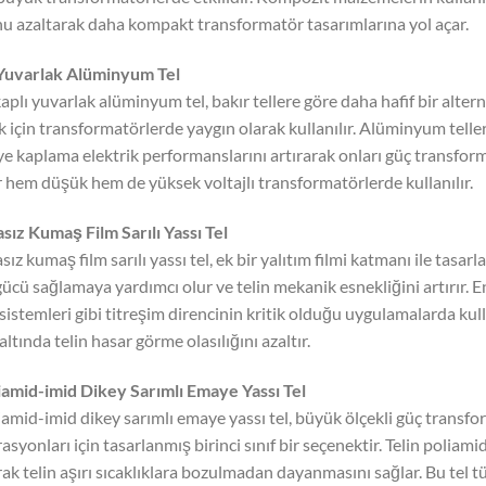
u azaltarak daha kompakt transformatör tasarımlarına yol açar.
uvarlak Alüminyum Tel
plı yuvarlak alüminyum tel, bakır tellere göre daha hafif bir altern
 için transformatörlerde yaygın olarak kullanılır. Alüminyum telle
e kaplama elektrik performanslarını artırarak onları güç transformat
r hem düşük hem de yüksek voltajlı transformatörlerde kullanılır.
ız Kumaş Film Sarılı Yassı Tel
z kumaş film sarılı yassı tel, ek bir yalıtım filmi katmanı ile tasarl
gücü sağlamaya yardımcı olur ve telin mekanik esnekliğini artırır. 
 sistemleri gibi titreşim direncinin kritik olduğu uygulamalarda kul
altında telin hasar görme olasılığını azaltır.
iamid-imid Dikey Sarımlı Emaye Yassı Tel
amid-imid dikey sarımlı emaye yassı tel, büyük ölçekli güç transf
asyonları için tasarlanmış birinci sınıf bir seçenektir. Telin poli
ak telin aşırı sıcaklıklara bozulmadan dayanmasını sağlar. Bu tel tü