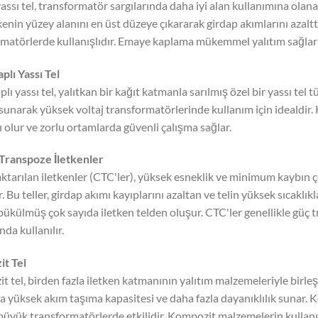
ssı tel, transformatör sargılarında daha iyi alan kullanımına olanak 
etkenin yüzey alanını en üst düzeye çıkararak girdap akımlarını azalttı
matörlerde kullanışlıdır. Emaye kaplama mükemmel yalıtım sağlar v
plı Yassı Tel
plı yassı tel, yalıtkan bir kağıt katmanla sarılmış özel bir yassı tel t
 sunarak yüksek voltaj transformatörlerinde kullanım için idealdir.
 olur ve zorlu ortamlarda güvenli çalışma sağlar.
 Transpoze İletkenler
aktarılan iletkenler (CTC'ler), yüksek esneklik ve minimum kaybın
ır. Bu teller, girdap akımı kayıplarını azaltan ve telin yüksek sıcaklı
 bükülmüş çok sayıda iletken telden oluşur. CTC'ler genellikle güç 
nda kullanılır.
t Tel
 tel, birden fazla iletken katmanının yalıtım malzemeleriyle birleş
a yüksek akım taşıma kapasitesi ve daha fazla dayanıklılık sunar. Ko
üyük transformatörlerde etkilidir. Kompozit malzemelerin kullanım