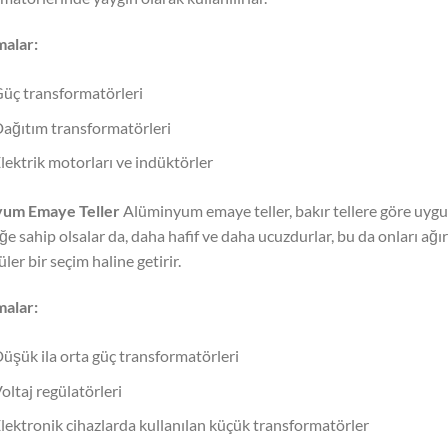
alar:
üç transformatörleri
ağıtım transformatörleri
lektrik motorları ve indüktörler
um Emaye Teller
Alüminyum emaye teller, bakır tellere göre uygun
iğe sahip olsalar da, daha hafif ve daha ucuzdurlar, bu da onları ağ
üler bir seçim haline getirir.
alar:
üşük ila orta güç transformatörleri
oltaj regülatörleri
lektronik cihazlarda kullanılan küçük transformatörler