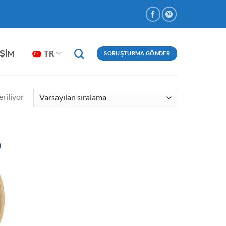
IŞIM
TR
SORUŞTURMA GÖNDER
riliyor