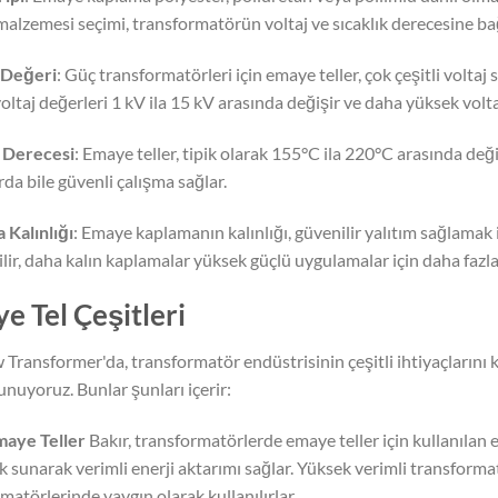
malzemesi seçimi, transformatörün voltaj ve sıcaklık derecesine bağ
 Değeri
: Güç transformatörleri için emaye teller, çok çeşitli voltaj
oltaj değerleri 1 kV ila 15 kV arasında değişir ve daha yüksek volt
k Derecesi
: Emaye teller, tipik olarak 155°C ila 220°C arasında değ
da bile güvenli çalışma sağlar.
 Kalınlığı
: Emaye kaplamanın kalınlığı, güvenilir yalıtım sağlamak 
lir, daha kalın kaplamalar yüksek güçlü uygulamalar için daha fazla 
e Tel Çeşitleri
Transformer'da, transformatör endüstrisinin çeşitli ihtiyaçlarını 
sunuyoruz. Bunlar şunları içerir:
maye Teller
Bakır, transformatörlerde emaye teller için kullanılan
ik sunarak verimli enerji aktarımı sağlar. Yüksek verimli transforma
matörlerinde yaygın olarak kullanılırlar.