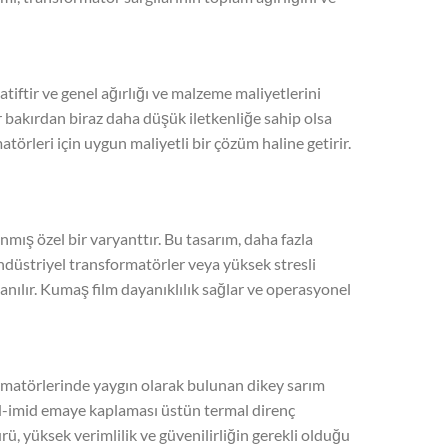
atiftir ve genel ağırlığı ve malzeme maliyetlerini
r bakırdan biraz daha düşük iletkenliğe sahip olsa
örleri için uygun maliyetli bir çözüm haline getirir.
anmış özel bir varyanttır. Bu tasarım, daha fazla
Endüstriyel transformatörler veya yüksek stresli
lanılır. Kumaş film dayanıklılık sağlar ve operasyonel
ormatörlerinde yaygın olarak bulunan dikey sarım
amid-imid emaye kaplaması üstün termal direnç
rü, yüksek verimlilik ve güvenilirliğin gerekli olduğu