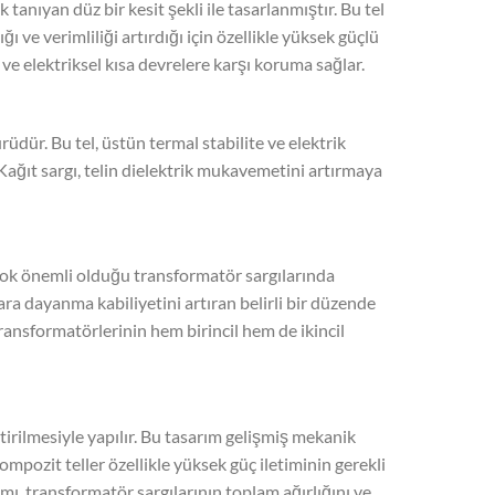
tanıyan düz bir kesit şekli ile tasarlanmıştır. Bu tel
ğı ve verimliliği artırdığı için özellikle yüksek güçlü
e elektriksel kısa devrelere karşı koruma sağlar.
ürüdür. Bu tel, üstün termal stabilite ve elektrik
 Kağıt sargı, telin dielektrik mukavemetini artırmaya
 çok önemli olduğu transformatör sargılarında
klara dayanma kabiliyetini artıran belirli bir düzende
transformatörlerinin hem birincil hem de ikincil
tirilmesiyle yapılır. Bu tasarım gelişmiş mekanik
mpozit teller özellikle yüksek güç iletiminin gerekli
ı, transformatör sargılarının toplam ağırlığını ve