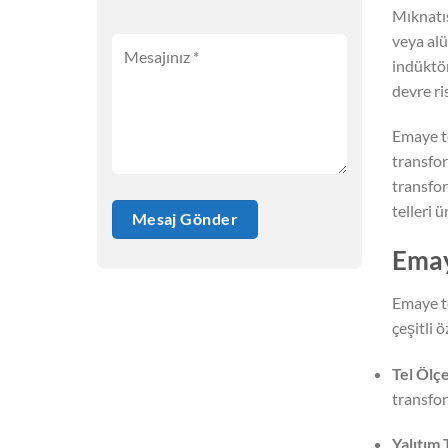
Mıknatıs
veya alü
indüktör
devre ri
Emaye te
transfor
transfor
telleri 
Emay
Emaye te
çeşitli ö
Tel Ölç
transfor
Yalıtım 