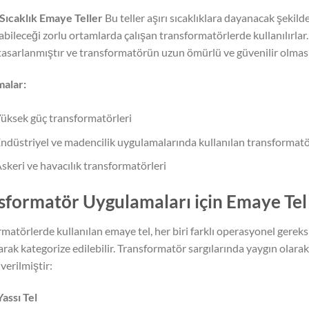
Sıcaklık Emaye Teller
Bu teller aşırı sıcaklıklara dayanacak şekild
abileceği zorlu ortamlarda çalışan transformatörlerde kullanılırla
tasarlanmıştır ve transformatörün uzun ömürlü ve güvenilir olması
alar:
üksek güç transformatörleri
ndüstriyel ve madencilik uygulamalarında kullanılan transformatö
skeri ve havacılık transformatörleri
sformatör Uygulamaları için Emaye Tel 
matörlerde kullanılan emaye tel, her biri farklı operasyonel gereks
larak kategorize edilebilir. Transformatör sargılarında yaygın olara
verilmiştir:
assı Tel