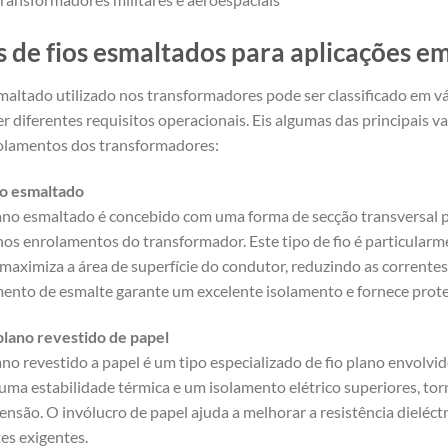
s de fios esmaltados para aplicações 
maltado utilizado nos transformadores pode ser classificado em v
er diferentes requisitos operacionais. Eis algumas das principais 
olamentos dos transformadores:
no esmaltado
lano esmaltado é concebido com uma forma de secção transversal p
os enrolamentos do transformador. Este tipo de fio é particularm
maximiza a área de superfície do condutor, reduzindo as correntes
ento de esmalte garante um excelente isolamento e fornece proteç
lano revestido de papel
ano revestido a papel é um tipo especializado de fio plano envolvi
uma estabilidade térmica e um isolamento elétrico superiores, to
tensão. O invólucro de papel ajuda a melhorar a resistência dielé
es exigentes.