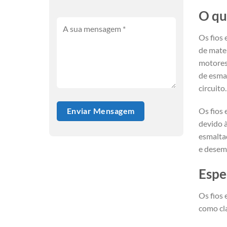
O qu
Os fios
de mater
motores 
de esmal
circuito.
Os fios
devido à
esmalta
e desem
Espe
Os fios 
como cla