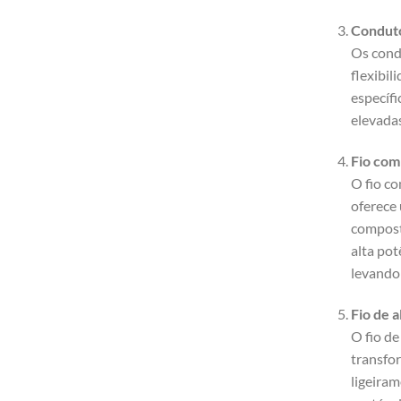
Conduto
Os cond
flexibil
específi
elevada
Fio com
O fio c
oferece 
compost
alta pot
levando
Fio de 
O fio de
transfor
ligeira