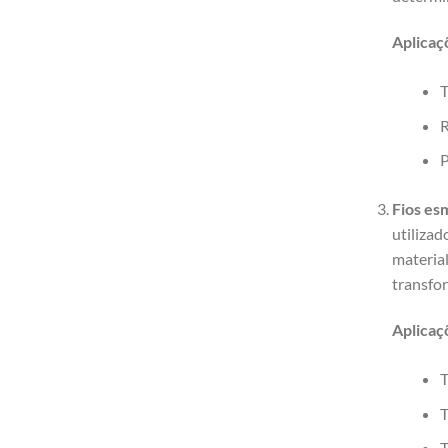
Aplicaç
T
R
P
Fios es
utiliza
material
transfo
Aplicaç
T
T
T