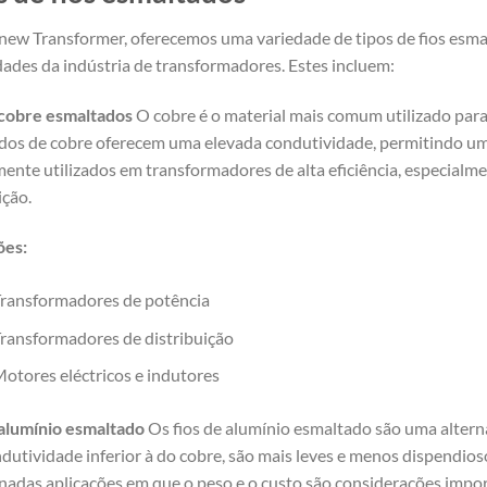
new Transformer, oferecemos uma variedade de tipos de fios esmal
ades da indústria de transformadores. Estes incluem:
 cobre esmaltados
O cobre é o material mais comum utilizado para
dos de cobre oferecem uma elevada condutividade, permitindo uma 
ente utilizados em transformadores de alta eficiência, especialm
ição.
ões:
ransformadores de potência
ransformadores de distribuição
otores eléctricos e indutores
 alumínio esmaltado
Os fios de alumínio esmaltado são uma altern
utividade inferior à do cobre, são mais leves e menos dispendios
nadas aplicações em que o peso e o custo são considerações impor