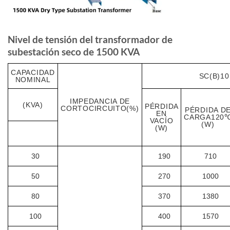
Nivel de tensión del transformador de
subestación seco de 1500 KVA
CAPACIDAD
SC(B)10
NOMINAL
IMPEDANCIA DE
(KVA)
PÉRDIDA
CORTOCIRCUITO(%)
PÉRDIDA D
EN
CARGA120
VACÍO
(W)
(W)
30
190
710
50
270
1000
80
370
1380
100
400
1570