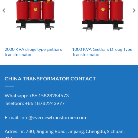
2000 KVA droge type giethars
1000 KVA Giethars Droog Type
transformator
Transformator
CHINA TRANSFORMATOR CONTACT
Whatsapp: +86 15828284573
Telefoon: +86 18782243977
E-mail:
info@evernewtransformer.com
Adres: nr. 780, Jingping Road, Jinjiang, Chengdu, Sichuan,