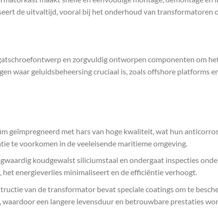
rt de uitvaltijd, vooral bij het onderhoud van transformatoren op
gatschroefontwerp en zorgvuldig ontworpen componenten om het 
gen waar geluidsbeheersing cruciaal is, zoals offshore platforms 
üm geïmpregneerd met hars van hoge kwaliteit, wat hun anticorro
datie te voorkomen in de veeleisende maritieme omgeving.
waardig koudgewalst siliciumstaal en ondergaat inspecties onder
et energieverlies minimaliseert en de efficiëntie verhoogt.
structie van de transformator bevat speciale coatings om te besc
, waardoor een langere levensduur en betrouwbare prestaties wo