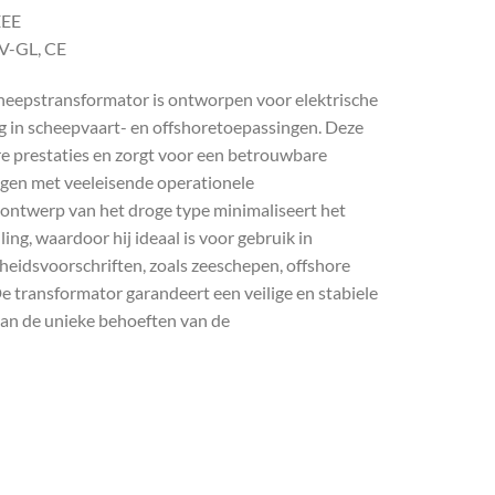
EEE
NV-GL, CE
eepstransformator is ontworpen voor elektrische
ng in scheepvaart- en offshoretoepassingen. Deze
re prestaties en zorgt voor een betrouwbare
gen met veeleisende operationele
 ontwerp van het droge type minimaliseert het
ling, waardoor hij ideaal is voor gebruik in
heidsvoorschriften, zoals zeeschepen, offshore
De transformator garandeert een veilige en stabiele
aan de unieke behoeften van de