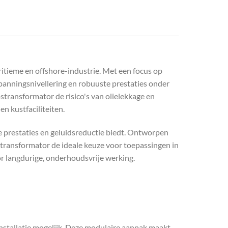
tieme en offshore-industrie. Met een focus op
spanningsnivellering en robuuste prestaties onder
stransformator de risico's van olielekkage en
n kustfaciliteiten.
he prestaties en geluidsreductie biedt. Ontworpen
etransformator de ideale keuze voor toepassingen in
or langdurige, onderhoudsvrije werking.
stallatie mogelijk. Deze modulaire aanpak maakt