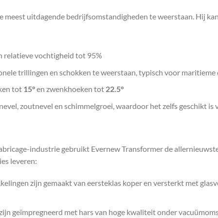
meest uitdagende bedrijfsomstandigheden te weerstaan. Hij kan e
 relatieve vochtigheid tot 95%
nele trillingen en schokken te weerstaan, typisch voor maritieme
ken tot
15°
en zwenkhoeken tot
22.5°
enevel, zoutnevel en schimmelgroei, waardoor het zelfs geschikt i
fabricage-industrie gebruikt Evernew Transformer de allernieuws
es leveren:
elingen zijn gemaakt van eersteklas koper en versterkt met glasve
zijn geïmpregneerd met hars van hoge kwaliteit onder vacuümoms