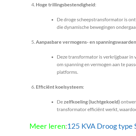
Hoge trillingsbestendigheid
:
De droge scheepstransformator is ont
die dynamische bewegingen ondergaan. H
Aanpasbare vermogens- en spanningswaarde
Deze transformator is verkrijgbaar i
om spanning en vermogen aan te passen
platforms.
Efficiënt koelsysteem
:
De
zelfkoeling (luchtgekoeld)
ontwerp
transformator efficiënt werkt, waardoo
Meer leren
:
125 KVA Droog type S