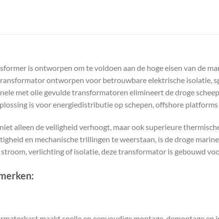
former is ontworpen om te voldoen aan de hoge eisen van de mari
e transformator ontworpen voor betrouwbare elektrische isolatie, 
onele met olie gevulde transformatoren elimineert de droge scheep
lossing is voor energiedistributie op schepen, offshore platforms e
 niet alleen de veiligheid verhoogt, maar ook superieure thermisc
tigheid en mechanische trillingen te weerstaan, is de droge marin
stroom, verlichting of isolatie, deze transformator is gebouwd vo
nmerken:
rmatorkast maakt snelle en eenvoudige montage, demontage en in