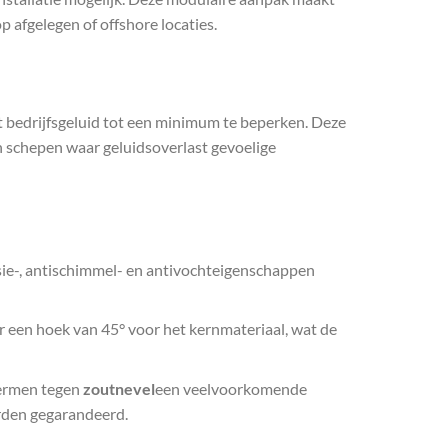
 afgelegen of offshore locaties.
bedrijfsgeluid tot een minimum te beperken. Deze
en schepen waar geluidsoverlast gevoelige
sie-, antischimmel- en antivochteigenschappen
 een hoek van 45° voor het kernmateriaal, wat de
hermen tegen
zoutnevel
een veelvoorkomende
rden gegarandeerd.