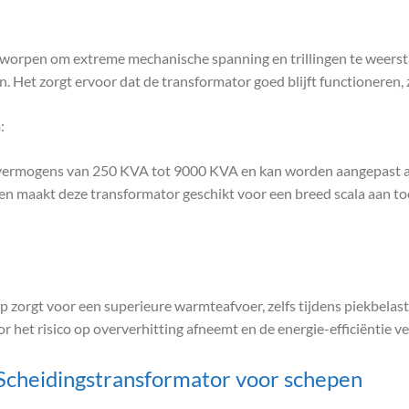
worpen om extreme mechanische spanning en trillingen te weerstaa
et zorgt ervoor dat de transformator goed blijft functioneren, ze
n
:
n vermogens van 250 KVA tot 9000 KVA en kan worden aangepast aa
 maakt deze transformator geschikt voor een breed scala aan toe
 zorgt voor een superieure warmteafvoer, zelfs tijdens piekbelas
r het risico op oververhitting afneemt en de energie-efficiëntie ve
cheidingstransformator voor schepen