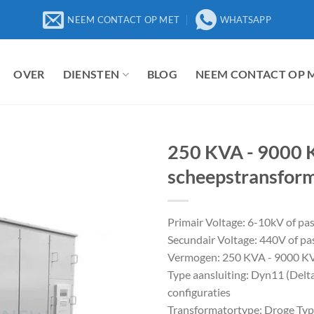
NEEM CONTACT OP MET
WHATSAPP
OVER
DIENSTEN
BLOG
NEEM CONTACT OP 
250 KVA - 9000 
scheepstransfor
Primair Voltage: 6-10kV of pa
Secundair Voltage: 440V of pa
Vermogen: 250 KVA - 9000 KV
Type aansluiting: Dyn11 (Delta
configuraties
Transformatortype: Droge Ty