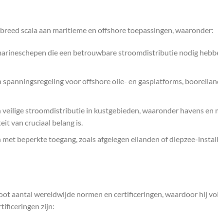
 breed scala aan maritieme en offshore toepassingen, waaronder:
marineschepen die een betrouwbare stroomdistributie nodig hebben
 en spanningsregeling voor offshore olie- en gasplatforms, booreila
 veilige stroomdistributie in kustgebieden, waaronder havens en 
t van cruciaal belang is.
en met beperkte toegang, zoals afgelegen eilanden of diepzee-inst
t aantal wereldwijde normen en certificeringen, waardoor hij vol
ificeringen zijn: