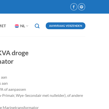
MET
NL
AANVRAAG VERZENDEN
KVA droge
mator
s aan
s aan
A of aanpassen
-Primair, Wye-Secondair met nulleider), of andere
pe Marinetransformator