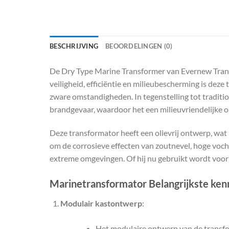
BESCHRIJVING
BEOORDELINGEN (0)
De Dry Type Marine Transformer van Evernew Trans
veiligheid, efficiëntie en milieubescherming is dez
zware omstandigheden. In tegenstelling tot traditi
brandgevaar, waardoor het een milieuvriendelijke op
Deze transformator heeft een olievrij ontwerp, wat
om de corrosieve effecten van zoutnevel, hoge voch
extreme omgevingen. Of hij nu gebruikt wordt voor 
Marinetransformator Belangrijkste ke
Modulair kastontwerp
:
Het modulaire ontwerp van de transfo