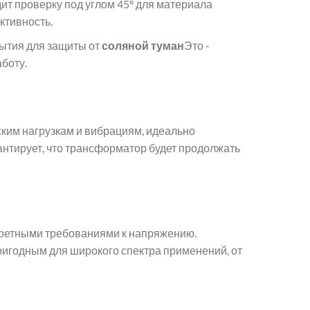
ит проверку под углом 45° для материала
ктивность.
ытия для защиты от
соляной туман
Это -
боту.
ким нагрузкам и вибрациям, идеально
нтирует, что трансформатор будет продолжать
нкретными требованиями к напряжению.
игодным для широкого спектра применений, от