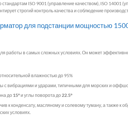
 стандартам ISO 9001 (управление качеством), ISO 14001 (
рантирует строгий контроль качества и соблюдение производ
рматор для подстанции мощностью 150
ля работы в самых сложных условиях. Он может эффективно
 относительной влажностью до 95%
ты с вибрациями и ударами, типичными для морских и оффш
она до
15°
и углы поворота до
22.5°
йчив к конденсату, масляному и солевому туману, а также к о
ских условиях.