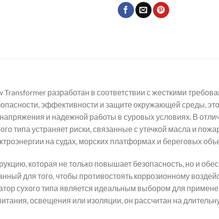
w Transformer разработан в соответствии с жесткими треб
опасности, эффективности и защите окружающей среды, эт
 напряжения и надежной работы в суровых условиях. В отл
о типа устраняет риски, связанные с утечкой масла и пожар
роэнергии на судах, морских платформах и береговых объе
укцию, которая не только повышает безопасность, но и об
анный для того, чтобы противостоять коррозионному воздей
тор сухого типа является идеальным выбором для применен
 питания, освещения или изоляции, он рассчитан на длительн