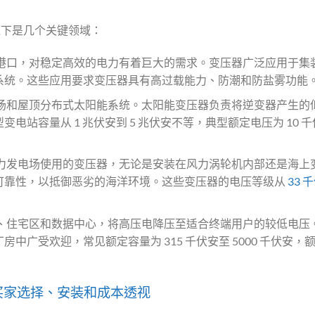
以下是几个关键领域：
港口，对稳定高效的电力有着巨大的需求。变压器广泛应用于集
系统。这些应用要求变压器具有高过载能力、防潮和防盐雾功能
场和屋顶分布式太阳能系统。太阳能变压器负责将逆变器产生的
站容量从 1 兆伏安到 5 兆伏安不等，典型额定电压为 10 千
力发电场使用的变压器，无论是安装在风力涡轮机内部还是海上
可靠性，以抵御恶劣的海洋环境。这些变压器的电压等级从
33 
、住宅区和数据中心，将高压电降压至适合终端用户的较低电压
广受欢迎，常见额定容量为 315 千伏安至 5000 千伏安，
买家选择、安装和成本透视