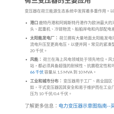
荷兰变压器的主要应用
变压器在荷兰能源生态系统中发挥着多重作用。
港口
鹿特丹港和阿姆斯特丹港作为欧洲最大的
头、起重机、冷链物流、船舶岸电和内部配电
太阳能发电厂：
荷兰拥有大量地面太阳能发电
流电升压至更高电压，以便并网。常见的紧凑型变电
20 千伏。
风能：
荷兰在海上风电领域处于领先地位。风
站，都必须具备超强的耐候性、抗震稳定性和
66 千伏
容量从 1.5 MVA 到 10 MVA。
工业和城市分布：
变压器用于工厂、商业园区
如，干式变压器因其安全和易于维护而在工业厂房中
压为 10 千伏/0.4 千伏。
了解更多信息：
电力变压器示意图指南--