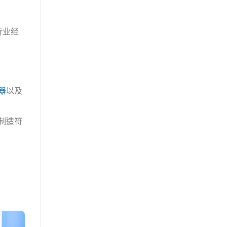
行业经
器
以及
制造符