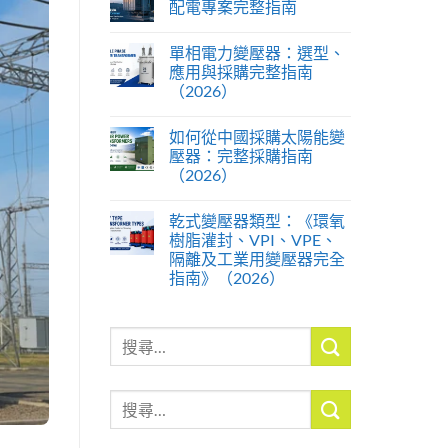
配電專案完整指南
單相電力變壓器：選型、
應用與採購完整指南
（2026）
如何從中國採購太陽能變
壓器：完整採購指南
（2026）
乾式變壓器類型：《環氧
樹脂灌封、VPI、VPE、
隔離及工業用變壓器完全
指南》（2026）
搜
尋
關
搜
鍵
尋
字:
關