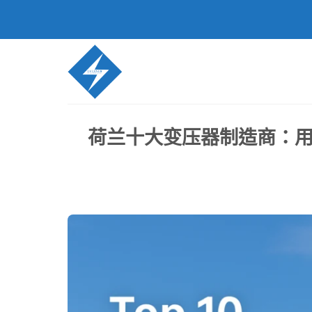
跳
至
内
容
荷兰十大变压器制造商：用 