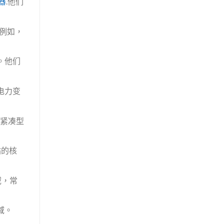
器
.他们
例如，
。他们
电力变
括紧凑型
站的核
域，常
域。