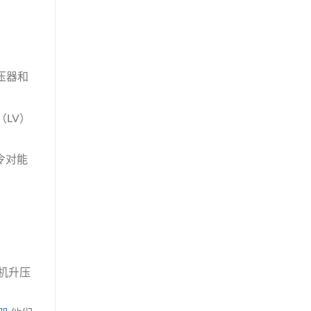
压器和
LV）
令对能
机升压