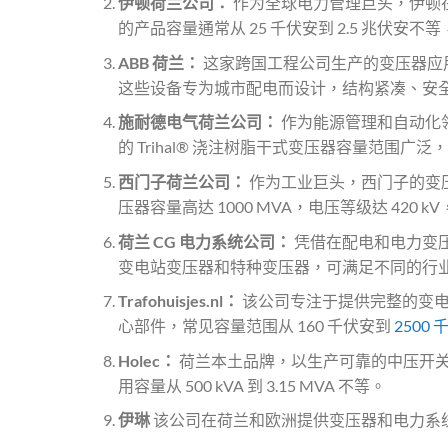
伊顿荷兰公司：
作为全球电力管理巨头，伊顿
的产品容量通常从 25 千伏安到 2.5 兆伏安不等
ABB 荷兰：
这家跨国工程公司生产的变压器应
这些设备专为城市配电而设计，结构紧凑、安全可靠
施耐德电气荷兰公司：
作为能源管理和自动化
的 Trihal® 浇注树脂干式变压器容量范围广泛，
西门子荷兰公司：
作为工业巨头，西门子的变
压器容量高达 1000 MVA，电压等级达 420
荷兰 CG 电力系统公司：
凭借在配电和电力变压
变电站变压器和特种变压器，可满足不同的行
Trafohuisjes.nl：
该公司专注于提供完整的变电
心部件，常见容量范围从 160 千伏安到
2500
Holec：
荷兰本土品牌，以生产可靠的中压开
用容量从 500 kVA 到 3.15 MVA 不等。
伊琳
该公司在荷兰和欧洲提供变压器和电力系