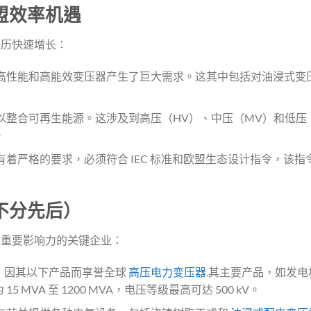
盟效率机遇
经历快速增长：
高性能和高能效变压器产生了巨大需求。这其中包括对油浸式变
整合可再生能源。这涉及到高压（HV）、中压（MV）和低压（
。
着严格的要求，必须符合 IEC 标准和欧盟生态设计指令，该指
不分先后）
有重要影响力的关键企业：
，因其以下产品而享誉全球
高压电力变压器
.其主要产品，如发电
MVA 至 1200 MVA，电压等级最高可达 500 kV。