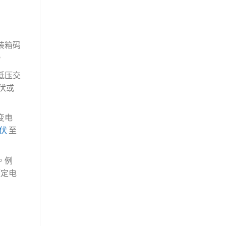
装箱码
。
低压交
伏或
变电
千伏
至
。例
额定电