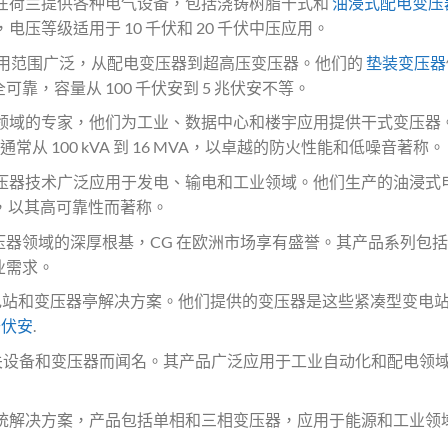
在荷兰提供各种电气设备，包括浇铸树脂干式和
油浸式配电变压
，电压等级适用于 10 千伏和 20 千伏中压应用。
用范围广泛，从配电变压器到超高压变压器。他们的
垫装变压器
，容量从 100 千伏安到 5 兆伏安不等。
领域的专家，他们为工业、数据中心和楼宇应用提供干式变压器
通常从 100 kVA 到 16 MVA，以卓越的防火性能和低噪音著称。
压器技术广泛应用于发电、输电和工业领域。他们生产的油浸式
 kV，以其高可靠性而著称。
器领域的深厚根基，CG 在欧洲市场享有盛誉。其产品系列包
业需求。
站和变压器亭解决方案。他们提供的变压器是这些紧凑型变电
 千伏安
.
关设备和变压器而闻名。其产品广泛应用于工业自动化和配电领
统解决方案，产品包括单相和三相变压器，应用于能源和工业领