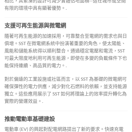
相比，其緊湊的設計可減少實體佔地面積--這在城市或空間
有限的環境中具有顯著優勢。.
支援可再生能源與微電網
隨著可再生能源的加速採用，可靠整合至電網的需求也與日
俱增。SST 在微電網系統中扮演著重要的角色，使太陽能、
風能和儲能系統得以順利整合。通過穩定電壓和電流，SST
可最大限度地利用可再生能源，即使在多變的負載條件下也
能保持連續、高品質的電力。.
對於偏遠的工業設施或社區而言，以 SST 為基礎的微電網可
確保彈性的電力供應，減少對化石燃料的依賴，並支持能源
獨立。這些應用展示了 SST 如何將理論上的效率提升轉化為
實際的營運效益。.
推動電動車基礎建設
電動車 (EV) 的興起對配電網路提出了新的要求。快速充電