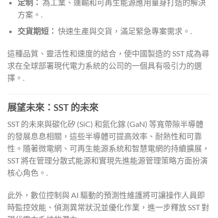
定制：
為工業、運輸和可再生能源應用量身打造的解決
方案。.
交貨期短：
快速生產與交貨，滿足緊急專案需求。.
這種品質、靈活性和速度的結合，使中國製造的 SST 成為尋
求在全球部署現代電力系統的公司的一個具有吸引力的選
擇。.
展望未來：SST 的未來
SST 的未來與碳化矽 (SiC) 和氮化鎵 (GaN) 等寬帶隙半導體
的發展息息相關，這些半導體可提高效率、耐熱性和可靠
性。隨著微電網、可再生能源系統和智慧電網的持續擴展，
SST 將在管理分散式能源和實現先進能源管理策略方面扮演
核心角色。.
此外，數位控制與 AI 驅動的預測性維護將可讓操作人員即
時監控效能、偵測異常狀況並優化作業，進一步釋放 SST 對