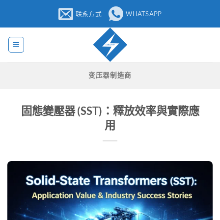
跳
联系方式
WHATSAPP
至
内
容
变压器制造商
固態變壓器 (SST)：釋放效率與實際應
用