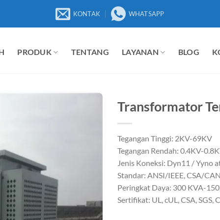
KONTAK
WHATSAPP
H
PRODUK
TENTANG
LAYANAN
BLOG
K
Transformator Te
Tegangan Tinggi: 2KV-69KV
Tegangan Rendah: 0.4KV-0.8
Jenis Koneksi: Dyn11 / Yyno a
Standar: ANSI/IEEE, CSA/CA
Peringkat Daya: 300 KVA-15
Sertifikat: UL, cUL, CSA, SGS, 