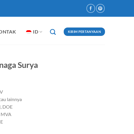
ONTAK
ID
KIRIM PERTANYAAN
naga Surya
KV
tau lainnya
N, DOE
0 MVA
CE