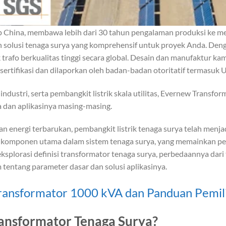
p China, membawa lebih dari 30 tahun pengalaman produksi ke mej
n solusi tenaga surya yang komprehensif untuk proyek Anda. Deng
rafo berkualitas tinggi secara global. Desain dan manufaktur kam
rtifikasi dan dilaporkan oleh badan-badan otoritatif termasuk UL 
ndustri, serta pembangkit listrik skala utilitas, Evernew Transfo
a dan aplikasinya masing-masing.
 energi terbarukan, pembangkit listrik tenaga surya telah menjad
alah komponen utama dalam sistem tenaga surya, yang memainkan 
ngeksplorasi definisi transformator tenaga surya, perbedaannya dar
entang parameter dasar dan solusi aplikasinya.
 Transformator 1000 kVA dan Panduan Pemil
ansformator Tenaga Surya?