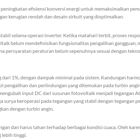
 peningkatan efisiensi konversi energi untuk memaksimalkan peman
an kerugian rendah dan desain sirkuit yang dioptimalkan.
abil selama operasi inverter. Ketika matahari terbit, proses respo
tovoltaik belum mendefinisikan fungsionalitas pengalihan ganggu
a persyaratan peraturan belum sepenuhnya sesuai dengan teknolo
 dari 1%, dengan dampak minimal pada sistem. Kandungan harmon
rol pengalihan dan perlindungan yang ditemukan pada turbin ang
mengubah input DC dari susunan fotovoltaik menjadi tegangan AC
a surya beroperasi pada tegangan yang stabil dengan tegangan pen
kan dengan turbin angin.
angan dan harus tahan terhadap berbagai kondisi cuaca. Oleh karen
lebih tinggi.