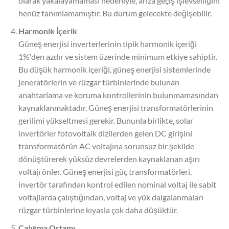
olarak yakalayamaması nedeniyle, arıza geçiş işlevselliğini
henüz tanımlamamıştır. Bu durum gelecekte değişebilir.
Harmonik İçerik
Güneş enerjisi inverterlerinin tipik harmonik içeriği
1%'den azdır ve sistem üzerinde minimum etkiye sahiptir.
Bu düşük harmonik içeriği, güneş enerjisi sistemlerinde
jeneratörlerin ve rüzgar türbinlerinde bulunan
anahtarlama ve koruma kontrollerinin bulunmamasından
kaynaklanmaktadır. Güneş enerjisi transformatörlerinin
gerilimi yükseltmesi gerekir. Bununla birlikte, solar
invertörler fotovoltaik dizilerden gelen DC girişini
transformatörün AC voltajına sorunsuz bir şekilde
dönüştürerek yüksüz devrelerden kaynaklanan aşırı
voltajı önler. Güneş enerjisi güç transformatörleri,
invertör tarafından kontrol edilen nominal voltaj ile sabit
voltajlarda çalıştığından, voltaj ve yük dalgalanmaları
rüzgar türbinlerine kıyasla çok daha düşüktür.
Çalışma Ortamı