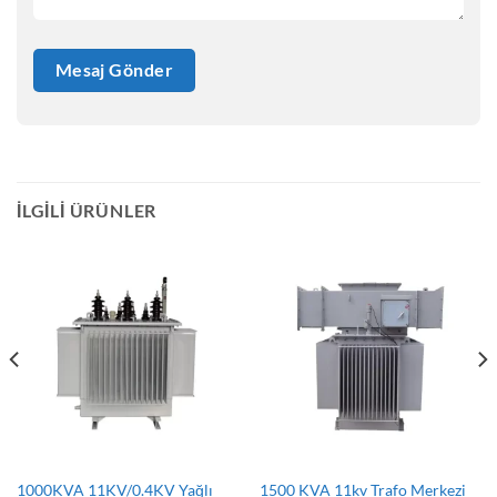
İLGILI ÜRÜNLER
1000KVA 11KV/0.4KV Yağlı
1500 KVA 11kv Trafo Merkezi