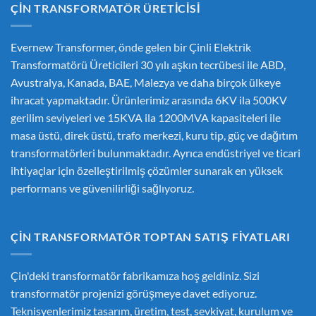
ÇIN TRANSFORMATÖR ÜRETICISI
Evernew Transformer, önde gelen bir
Çinli Elektrik
Transformatörü Üreticileri
30 yılı aşkın tecrübesi ile ABD,
Avustralya, Kanada, BAE, Malezya ve daha birçok ülkeye
ihracat yapmaktadır. Ürünlerimiz arasında 6KV ila 500KV
gerilim seviyeleri ve 15KVA ila 1200MVA kapasiteleri ile
masa üstü, direk üstü, trafo merkezi, kuru tip, güç ve dağıtım
transformatörleri bulunmaktadır. Ayrıca endüstriyel ve ticari
ihtiyaçlar için özelleştirilmiş çözümler sunarak en yüksek
performans ve güvenilirliği sağlıyoruz.
ÇIN TRANSFORMATÖR TOPTAN SATIŞ FIYATLARI
Çin'deki transformatör fabrikamıza hoş geldiniz. Sizi
transformatör projenizi görüşmeye davet ediyoruz.
Teknisyenlerimiz tasarım, üretim, test, sevkiyat, kurulum ve