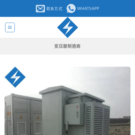
跳
联系方式
WHATSAPP
至
内
容
变压器制造商