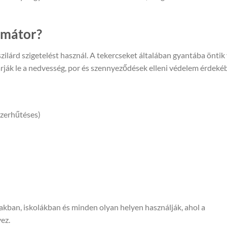
ormátor?
 szilárd szigetelést használ. A tekercseket általában gyantába öntik
ák le a nedvesség, por és szennyeződések elleni védelem érdeké
szerhűtéses)
kban, iskolákban és minden olyan helyen használják, ahol a
vez.