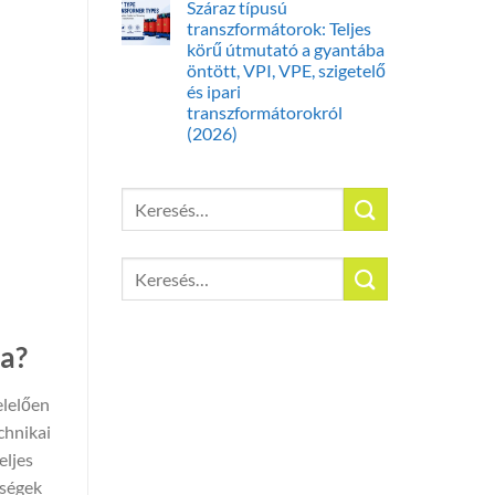
Száraz típusú
transzformátorok: Teljes
körű útmutató a gyantába
öntött, VPI, VPE, szigetelő
és ipari
transzformátorokról
(2026)
Keresés
a
következőre:
Keresés
a
következőre:
sa?
elelően
chnikai
eljes
bségek