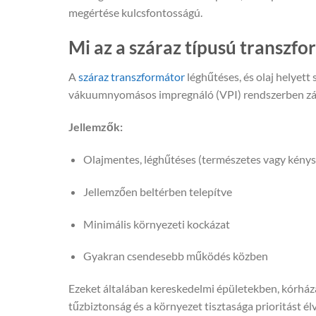
megértése kulcsfontosságú.
Mi az a száraz típusú transzf
A
száraz transzformátor
léghűtéses, és olaj helyett
vákuumnyomásos impregnáló (VPI) rendszerben zárj
Jellemzők:
Olajmentes, léghűtéses (természetes vagy kény
Jellemzően beltérben telepítve
Minimális környezeti kockázat
Gyakran csendesebb működés közben
Ezeket általában kereskedelmi épületekben, kórháza
tűzbiztonság és a környezet tisztasága prioritást él