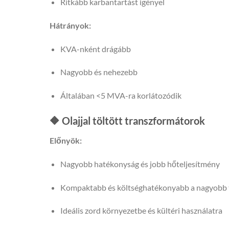
Ritkább karbantartást igényel
Hátrányok:
KVA-nként drágább
Nagyobb és nehezebb
Általában <5 MVA-ra korlátozódik
🔶 Olajjal töltött transzformátorok
Előnyök:
Nagyobb hatékonyság és jobb hőteljesítmény
Kompaktabb és költséghatékonyabb a nagyobb t
Ideális zord környezetbe és kültéri használatra