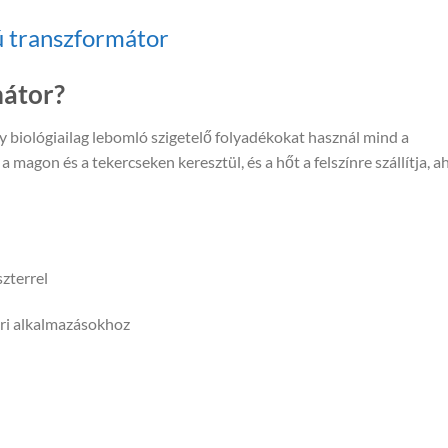
ú transzformátor
mátor?
y biológiailag lebomló szigetelő folyadékokat használ mind a
 magon és a tekercseken keresztül, és a hőt a felszínre szállítja, a
zterrel
éri alkalmazásokhoz