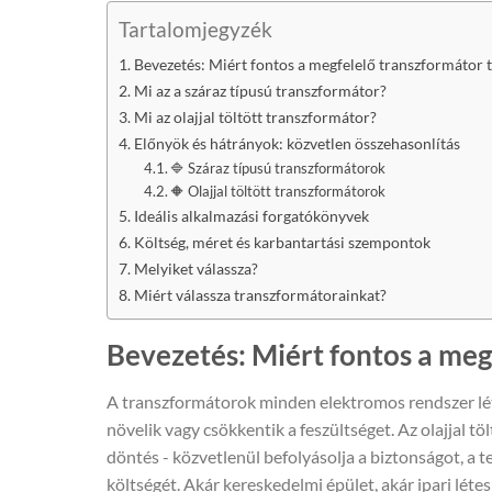
Tartalomjegyzék
Bevezetés: Miért fontos a megfelelő transzformátor t
Mi az a száraz típusú transzformátor?
Mi az olajjal töltött transzformátor?
Előnyök és hátrányok: közvetlen összehasonlítás
🔷 Száraz típusú transzformátorok
🔶 Olajjal töltött transzformátorok
Ideális alkalmazási forgatókönyvek
Költség, méret és karbantartási szempontok
Melyiket válassza?
Miért válassza transzformátorainkat?
Bevezetés: Miért fontos a meg
A transzformátorok minden elektromos rendszer lét
növelik vagy csökkentik a feszültséget. Az olajjal t
döntés - közvetlenül befolyásolja a biztonságot, a t
költségét. Akár kereskedelmi épület, akár ipari lé