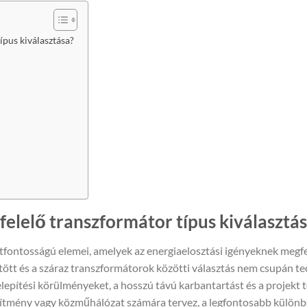
ípus kiválasztása?
felelő transzformátor típus kiválasztá
fontosságú elemei, amelyek az energiaelosztási igényeknek megf
öltött és a száraz transzformátorok közötti választás nem csupán te
elepítési körülményeket, a hosszú távú karbantartást és a projekt t
tesítmény vagy közműhálózat számára tervez, a legfontosabb külön