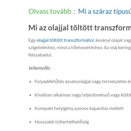
Olvass tovább
：
Mi a száraz típus
Mi az olajjal töltött transzfor
Egy
olajjal töltött transzformátor
ásványi olajat vag
szigeteléshez, mind a hőelvezetéshez. Az olaj kering a
felszabadul.
Jellemzők:
Folyadékhűtés ásványolajjal vagy természetes és
Kiválóan alkalmas nagy teljesítményű vagy kült
Kompakt helyigény azonos kapacitás mellett
Hosszabb túlterhelhetőség