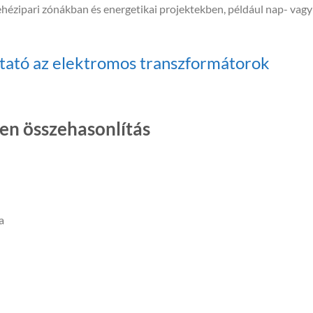
ehézipari zónákban és energetikai projektekben, például nap- vagy
tató az elektromos transzformátorok
en összehasonlítás
a