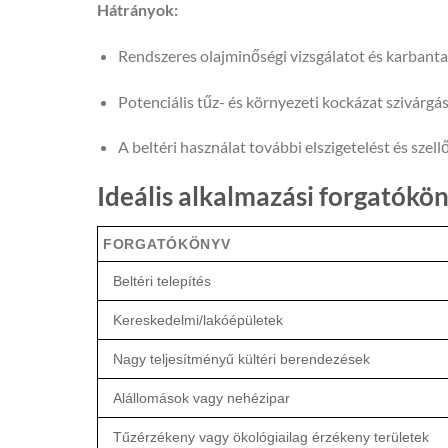
Hátrányok:
Rendszeres olajminőségi vizsgálatot és karbanta
Potenciális tűz- és környezeti kockázat szivárgá
A beltéri használat további elszigetelést és szell
Ideális alkalmazási forgatókö
FORGATÓKÖNYV
Beltéri telepítés
Kereskedelmi/lakóépületek
Nagy teljesítményű kültéri berendezések
Alállomások vagy nehézipar
Tűzérzékeny vagy ökológiailag érzékeny területek