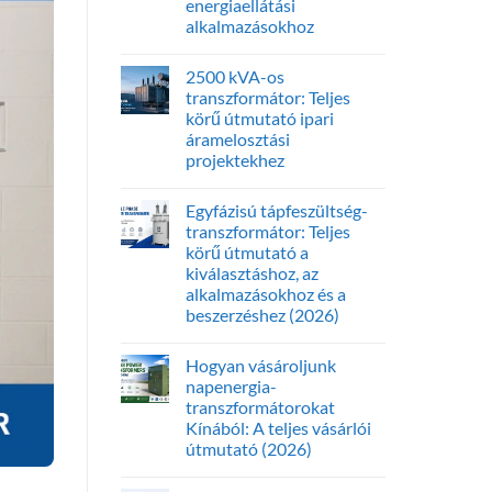
energiaellátási
alkalmazásokhoz
2500 kVA-os
transzformátor: Teljes
körű útmutató ipari
áramelosztási
projektekhez
Egyfázisú tápfeszültség-
transzformátor: Teljes
körű útmutató a
kiválasztáshoz, az
alkalmazásokhoz és a
beszerzéshez (2026)
Hogyan vásároljunk
napenergia-
transzformátorokat
Kínából: A teljes vásárlói
útmutató (2026)