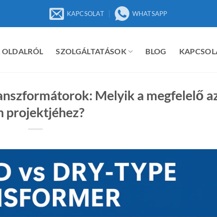
KAPCSOLAT
WHATSAPP
 OLDALRÓL
SZOLGÁLTATÁSOK
BLOG
KAPCSOL
transzformátorok: Melyik a megfelelő a
 projektjéhez?