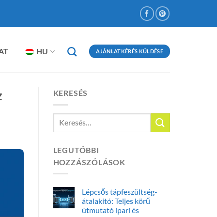
AT
HU
AJÁNLATKÉRÉS KÜLDÉSE
z
KERESÉS
LEGUTÓBBI
HOZZÁSZÓLÁSOK
Lépcsős tápfeszültség-
átalakító: Teljes körű
útmutató ipari és