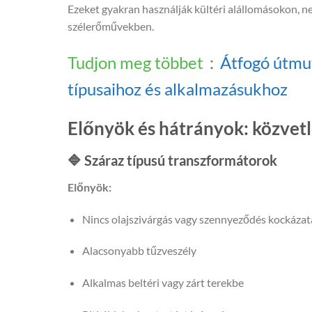
Ezeket gyakran használják kültéri alállomásokon, n
szélerőművekben.
Tudjon meg többet
：
Átfogó útmu
típusaihoz és alkalmazásukhoz
Előnyök és hátrányok: közvetl
🔷 Száraz típusú transzformátorok
Előnyök:
Nincs olajszivárgás vagy szennyeződés kockázat
Alacsonyabb tűzveszély
Alkalmas beltéri vagy zárt terekbe