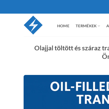
Ugrás
a
tartalomra
HOME
TERMÉKEK
A
Olajjal töltött és száraz 
Ön