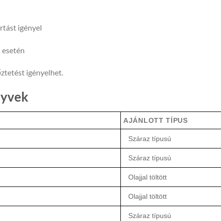
rtást igényel
s esetén
őztetést igényelhet.
nyvek
AJÁNLOTT TÍPUS
Száraz típusú
Száraz típusú
Olajjal töltött
Olajjal töltött
Száraz típusú