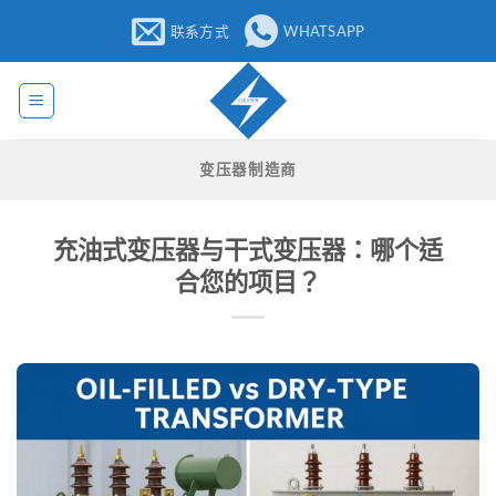
跳
联系方式
WHATSAPP
至
内
容
变压器制造商
充油式变压器与干式变压器：哪个适
合您的项目？