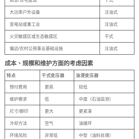
大功率户外设备
注油式
变电站或重工业
注油式
火灾敏感区或生态敏感区
干式
偏远/农村公用事业基础设施
注油式
成本、规模和维护方面的考虑因素
特点
干式变压器
油浸变压器
预付费用
更高
较低
维护需求
低
中度（石油监测）
尺寸/脚印
更大
更紧凑
冷却方法
空气
油循环
环境风险
非常低
中型（油料处理）