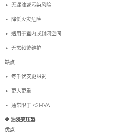
无漏油或污染风险
降低火灾危险
适用于室内或封闭空间
无需频繁维护
缺点
每千伏安更昂贵
更大更重
通常限于 <5 MVA
🔶 油浸变压器
优点