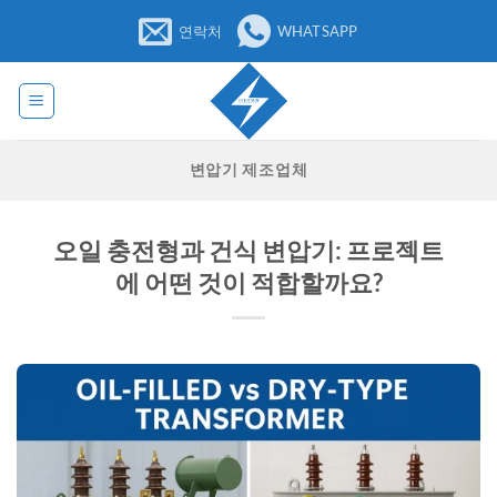
콘
연락처
WHATSAPP
텐
츠
로
건
너
변압기 제조업체
뛰
기
오일 충전형과 건식 변압기: 프로젝트
에 어떤 것이 적합할까요?