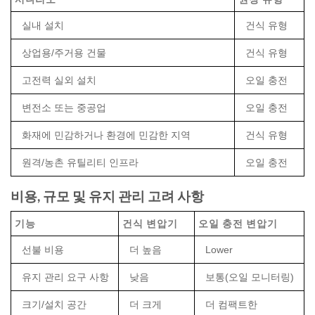
실내 설치
건식 유형
상업용/주거용 건물
건식 유형
고전력 실외 설치
오일 충전
변전소 또는 중공업
오일 충전
화재에 민감하거나 환경에 민감한 지역
건식 유형
원격/농촌 유틸리티 인프라
오일 충전
비용, 규모 및 유지 관리 고려 사항
기능
건식 변압기
오일 충전 변압기
선불 비용
더 높음
Lower
유지 관리 요구 사항
낮음
보통(오일 모니터링)
크기/설치 공간
더 크게
더 컴팩트한