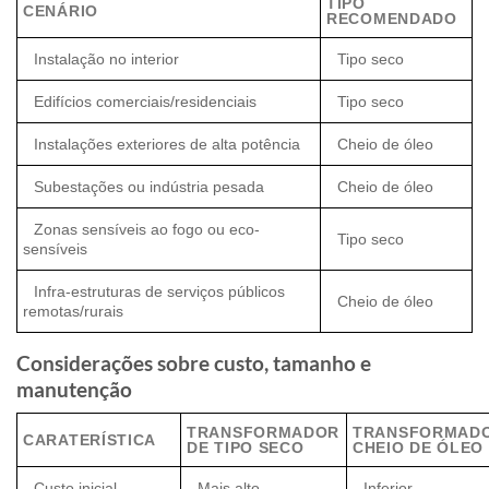
TIPO
CENÁRIO
RECOMENDADO
Instalação no interior
Tipo seco
Edifícios comerciais/residenciais
Tipo seco
Instalações exteriores de alta potência
Cheio de óleo
Subestações ou indústria pesada
Cheio de óleo
Zonas sensíveis ao fogo ou eco-
Tipo seco
sensíveis
Infra-estruturas de serviços públicos
Cheio de óleo
remotas/rurais
Considerações sobre custo, tamanho e
manutenção
TRANSFORMADOR
TRANSFORMAD
CARATERÍSTICA
DE TIPO SECO
CHEIO DE ÓLEO
Custo inicial
Mais alto
Inferior