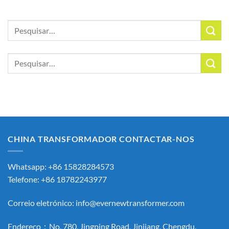
Procurar
por:
Procurar
por:
CHINA TRANSFORMADOR CONTACTAR-NOS
Whatsapp: +86 15828284573
Telefone: +86 18782243977
Correio eletrónico:
info@evernewtransformer.com
Endereço：No. 780, Jingping Road, Jinjiang, Chengdu,