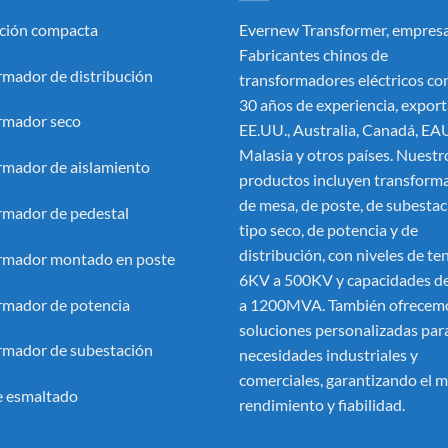
ción compacta
Evernew Transformer, empresa
Fabricantes chinos de
rmador de distribución
transformadores eléctricos
con
30 años de experiencia, export
rmador seco
EE.UU., Australia, Canadá, EA
Malasia y otros países. Nuestr
rmador de aislamiento
productos incluyen transform
de mesa, de poste, de subestac
rmador de pedestal
tipo seco, de potencia y de
distribución, con niveles de te
rmador montado en poste
6KV a 500KV y capacidades 
rmador de potencia
a 1200MVA. También ofrecem
soluciones personalizadas par
rmador de subestación
necesidades industriales y
comerciales, garantizando el 
 esmaltado
rendimiento y fiabilidad.