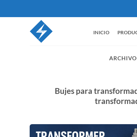
Ir
al
contenido
INICIO
PRODU
ARCHIVO 
Bujes para transforma
transformad