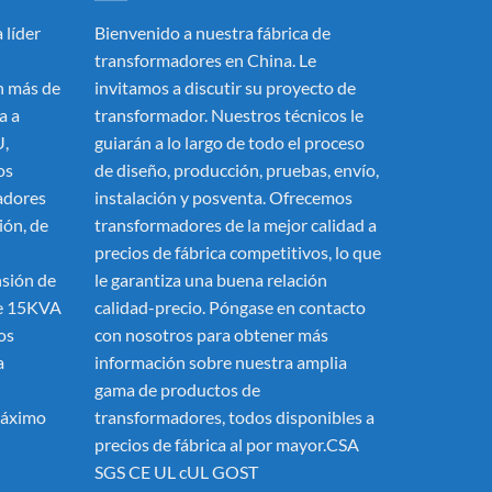
 líder
Bienvenido a nuestra fábrica de
transformadores en China. Le
 más de
invitamos a discutir su proyecto de
a a
transformador. Nuestros técnicos le
U,
guiarán a lo largo de todo el proceso
os
de diseño, producción, pruebas, envío,
adores
instalación y posventa. Ofrecemos
ión, de
transformadores de la mejor calidad a
precios de fábrica competitivos, lo que
nsión de
le garantiza una buena relación
de 15KVA
calidad-precio. Póngase en contacto
os
con nosotros para obtener más
a
información sobre nuestra amplia
gama de productos de
máximo
transformadores, todos disponibles a
precios de fábrica al por mayor.CSA
SGS CE UL cUL GOST