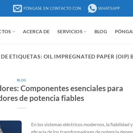
PÓNGASE EN CONTACTO CON
WHATSAPP
CTOS
ACERCA DE
SERVICIOS
BLOG
PÓNGA
DE ETIQUETAS:
OIL IMPREGNATED PAPER (OIP)
BLOG
dores: Componentes esenciales para
ores de potencia fiables
En los sistemas eléctricos modernos, la fiabilidad y
eficacia de los transformadores de potencia depe